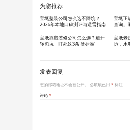
为您推荐
宝坻整装公司怎么选不踩坑？
宝坻正
2026年本地口碑测评与避雷指南
查询。
宝坻靠谱装修公司怎么选？避开
宝坻老
转包坑，盯死这3条‘硬标准’
拆，水
发表回复
您的邮箱地址不会被公开。
必填项已用
*
标注
评论
*