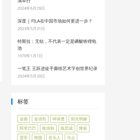
满举行
2024年6月29日
深度 | FILA在中国市场如何更进一步？
2023年5月31日
特斯拉：无钴，不代表一定是磷酸铁锂电
池
1970年1月1日
一笔王 王跃进徒手撕纸艺术字创世界纪录
2024年5月20日
标签
金曲
金语彤
钟讲透
阳光明媚
阿里巴巴
陈培秋
陈思成
降薪
雷军
韩国
音乐人
马云