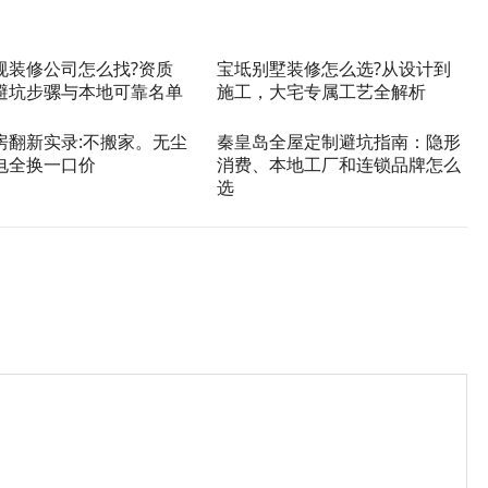
规装修公司怎么找?资质
宝坻别墅装修怎么选?从设计到
避坑步骡与本地可靠名单
施工，大宅专属工艺全解析
房翻新实录:不搬家。无尘
秦皇岛全屋定制避坑指南：隐形
电全换一口价
消费、本地工厂和连锁品牌怎么
选