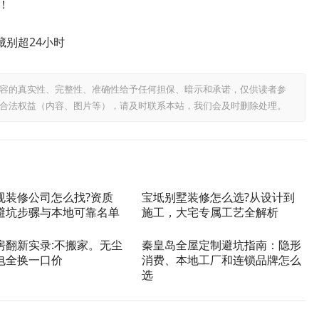
！
别超24小时
容的真实性、完整性、准确性给予任何担保、暗示和承诺，仅供读者参
合法权益（内容、图片等），请及时联系本站，我们会及时删除处理。
规装修公司怎么找?资质
宝坻别墅装修怎么选?从设计到
避坑步骡与本地可靠名单
施工，大宅专属工艺全解析
房翻新实录:不搬家。无尘
秦皇岛全屋定制避坑指南：隐形
电全换一口价
消费、本地工厂和连锁品牌怎么
选