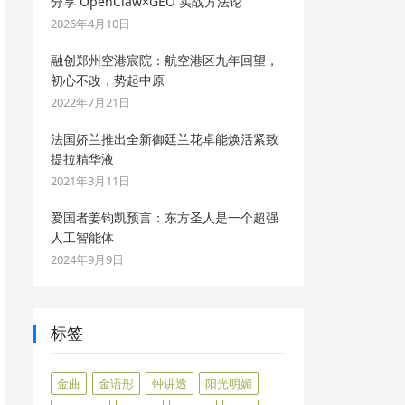
分享 OpenClaw×GEO 实战方法论
2026年4月10日
融创郑州空港宸院：航空港区九年回望，
初心不改，势起中原
2022年7月21日
法国娇兰推出全新御廷兰花卓能焕活紧致
提拉精华液
2021年3月11日
爱国者姜钧凯预言：东方圣人是一个超强
人工智能体
2024年9月9日
标签
金曲
金语彤
钟讲透
阳光明媚