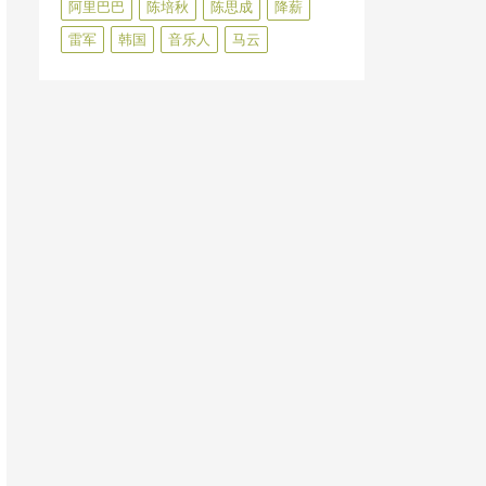
阿里巴巴
陈培秋
陈思成
降薪
雷军
韩国
音乐人
马云