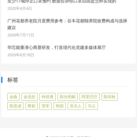
至少17城停止口罩预约 数据告诉你口罩自由是怎样实现的
2020年4月4日
广州花都养老院月度费用参考：谷丰花都颐养院收费构成与选择
建议
2026年7月11日
华芯能量潜心商显研发，打造现代化党建多媒体展厅
2020年6月18日
标签
金曲
金语彤
钟讲透
阳光明媚
阿里巴巴
陈培秋
陈思成
降薪
雷军
韩国
音乐人
马云