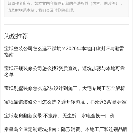
归原作者所有。如本文内容影响到您的合法权益（内容、图片等），
请及时联系本站，我们会及时删除处理。
为您推荐
宝坻整装公司怎么选不踩坑？2026年本地口碑测评与避雷
指南
宝坻正规装修公司怎么找?资质查询。避坑步骡与本地可靠
名单
宝坻别墅装修怎么选?从设计到施工，大宅专属工艺全解析
宝坻靠谱装修公司怎么选？避开转包坑，盯死这3条‘硬标准’
宝坻老房翻新实录:不搬家。无尘拆，水电全换一口价
秦皇岛全屋定制避坑指南：隐形消费、本地工厂和连锁品牌