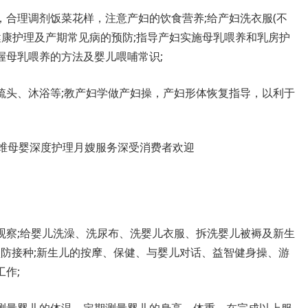
理调剂饭菜花样，注意产妇的饮食营养;给产妇洗衣服(不
健康护理及产期常见病的预防;指导产妇实施母乳喂养和乳房护
握母乳喂养的方法及婴儿喂哺常识;
头、沐浴等;教产妇学做产妇操，产妇形体恢复指导，以利于
察;给婴儿洗澡、洗尿布、洗婴儿衣服、拆洗婴儿被褥及新生
预防接种;新生儿的按摩、保健、与婴儿对话、益智健身操、游
作;