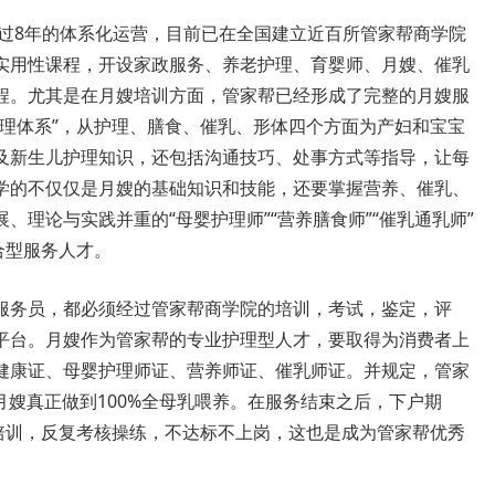
过8年的体系化运营，目前已在全国建立近百所管家帮商学院
实用性课程，开设家政服务、养老护理、育婴师、月嫂、催乳
程。尤其是在月嫂培训方面，管家帮已经形成了完整的月嫂服
护理体系”，从护理、膳食、催乳、形体四个方面为产妇和宝宝
及新生儿护理知识，还包括沟通技巧、处事方式等指导，让每
学的不仅仅是月嫂的基础知识和技能，还要掌握营养、催乳、
理论与实践并重的“母婴护理师”“营养膳食师”“催乳通乳师”
合型服务人才。
务员，都必须经过管家帮商学院的培训，考试，鉴定，评
平台。月嫂作为管家帮的专业护理型人才，要取得为消费者上
健康证、母婴护理师证、营养师证、催乳师证。并规定，管家
月嫂真正做到100%全母乳喂养。在服务结束之后，下户期
”培训，反复考核操练，不达标不上岗，这也是成为管家帮优秀