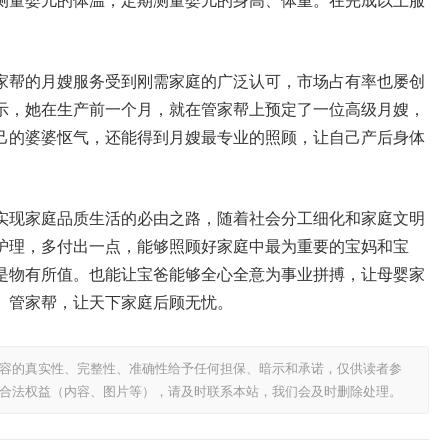
量婴儿的体温，定期测量婴儿的身高、体重。在完成以上服
帮的月嫂服务受到刚需家庭的广泛认可，市场占有率也屡创
示，她在生产前一个月，就在管家帮上预定了一位高级月嫂，
己的婆婆怄气，还能得到月嫂最专业的照顾，让自己产后身体
现家庭品质生活的必由之路，随着社会分工细化和家庭文明
护理，多付出一点，能够照顾好家庭中最为重要的宝妈和宝
是物有所值。也能让宝爸能够全心全意为事业拼搏，让母婴家
。管家帮，让天下家庭后顾无忧。
容的真实性、完整性、准确性给予任何担保、暗示和承诺，仅供读者参
合法权益（内容、图片等），请及时联系本站，我们会及时删除处理。