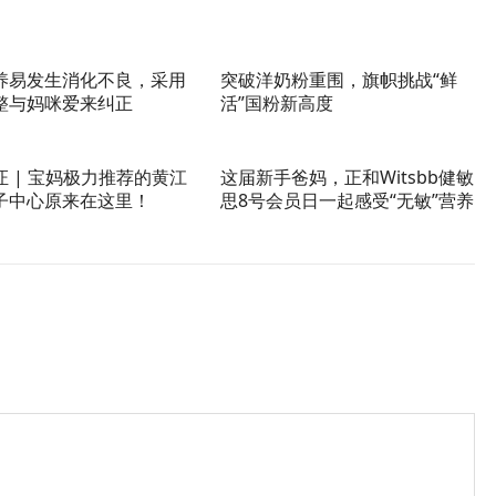
养易发生消化不良，采用
突破洋奶粉重围，旗帜挑战“鲜
整与妈咪爱来纠正
活”国粉新高度
证 | 宝妈极力推荐的黄江
这届新手爸妈，正和Witsbb健敏
子中心原来在这里！
思8号会员日一起感受“无敏”营养