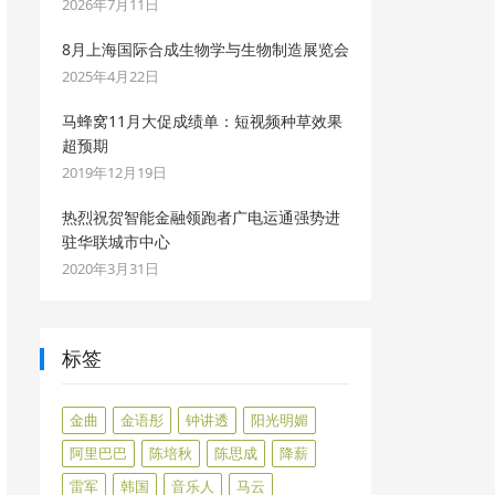
2026年7月11日
8月上海国际合成生物学与生物制造展览会
2025年4月22日
马蜂窝11月大促成绩单：短视频种草效果
超预期
2019年12月19日
热烈祝贺智能金融领跑者广电运通强势进
驻华联城市中心
2020年3月31日
标签
金曲
金语彤
钟讲透
阳光明媚
阿里巴巴
陈培秋
陈思成
降薪
雷军
韩国
音乐人
马云