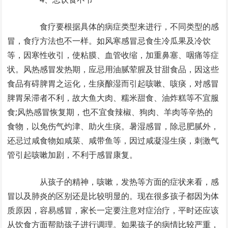
食疗要根据具体的病症类型来进行，不同类型的感
冒，食疗方法也不一样。如风寒感冒忌食生冷瓜果及冷饮
等，因寒性收引，使粘膜、血管收缩，加重鼻塞、咽痛等症
状。风热感冒发热期，应忌用油腻荤腥及甘甜食品，因这些
食品有碍脾胃之运化，生痰酿湿而引起咳嗽、咳痰，对感冒
脾胃呆滞者不利，故大鱼大肉、糯米甜食、油炸糕等不宜服
食;风热感冒恢复期，也不宜食辣椒、狗肉、羊肉等辛热的
食物，以免伤气灼津、助火生痰。暑湿感冒，除忌肥腻外，
还忌过咸食物如咸菜、咸带鱼等，因过咸凝湿生痰，刺激气
管引起咳嗽加剧，不利于感冒康复。
从孩子的精神，咳嗽，发热等方面的症状来看，感
冒以及肺炎的区别还是比较明显的。现在很多孩子都因为体
质原因，容易感冒，家长一定要注意对症治疗，平时还应该
从饮食方面帮助孩子进行调理。如果孩子的病情比较严重，