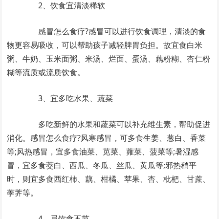
2、饮食宜清淡稀软
感冒怎么食疗?感冒可以进行饮食调理，清淡的食
物更容易吸收，可以帮助孩子减轻脾胃负担。故宜食白米
粥、牛奶、玉米面粥、米汤、烂面、蛋汤、藕粉糊、杏仁粉
糊等流质或流质饮食。
3、宜多吃水果、蔬菜
多吃新鲜的水果和蔬菜可以补充维生素，帮助促进
消化。感冒怎么食疗?风寒感冒，可多食生姜、葱白、香菜
等;风热感冒，宜多食油菜、苋菜、蕹菜、菠菜等;暑湿感
冒，宜多食茭白、西瓜、冬瓜、丝瓜、黄瓜等;邪热稍平
时，则宜多食西红柿、藕、柑橘、苹果、杏、枇杷、甘蔗、
荸荠等。
4、忌饮食不节