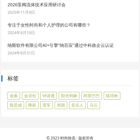
2026泵阀流体技术应用研讨会
2025年11月8日
专注于女性时尚和个人护理的公司有哪些？
2024年8月10日
纳斯软件有限公司AI+引擎“纳百应”通过中科政企云认证
2024年8月31日
标签
金曲
金语彤
钟讲透
阳光明媚
阿里巴巴
陈培秋
陈思成
降薪
雷军
韩国
音乐人
马云
© 2023
时尚快讯
- 版权所有