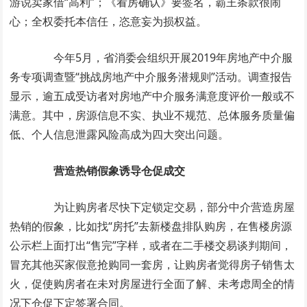
游说卖家借“高利”；《看房确认》要签名，霸王条款很闹
心；全权委托本信任，恣意妄为损权益。
今年5月，省消委会组织开展2019年房地产中介服
务专项调查暨“挑战房地产中介服务潜规则”活动。调查报告
显示，逾五成受访者对房地产中介服务满意度评价一般或不
满意。其中，房源信息不实、执业不规范、总体服务质量偏
低、个人信息泄露风险高成为四大突出问题。
营造热销假象诱导仓促成交
为让购房者尽快下定锁定交易，部分中介营造房屋
热销的假象，比如找“房托”去新楼盘排队购房，在售楼房源
公示栏上面打出“售完”字样，或者在二手楼交易谈判期间，
冒充其他买家假意抢购同一套房，让购房者觉得房子销售太
火，促使购房者在未对房屋进行全面了解、未考虑周全的情
况下仓促下定签署合同。