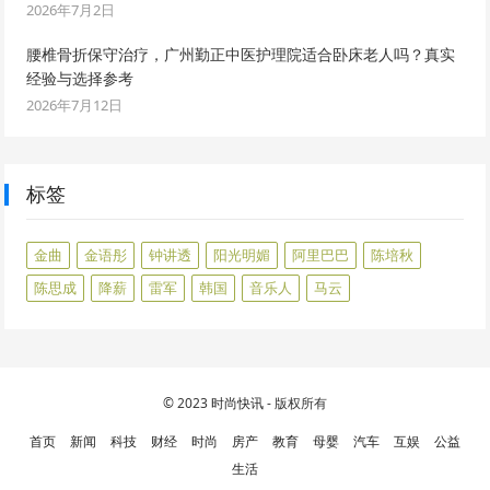
2026年7月2日
腰椎骨折保守治疗，广州勤正中医护理院适合卧床老人吗？真实
经验与选择参考
2026年7月12日
标签
金曲
金语彤
钟讲透
阳光明媚
阿里巴巴
陈培秋
陈思成
降薪
雷军
韩国
音乐人
马云
© 2023
时尚快讯
- 版权所有
首页
新闻
科技
财经
时尚
房产
教育
母婴
汽车
互娱
公益
生活