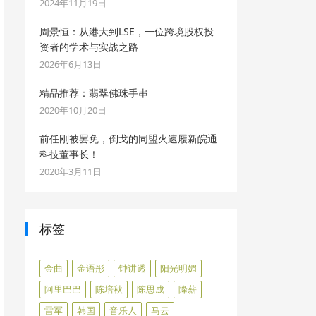
2024年11月19日
周景恒：从港大到LSE，一位跨境股权投
资者的学术与实战之路
2026年6月13日
精品推荐：翡翠佛珠手串
2020年10月20日
前任刚被罢免，倒戈的同盟火速履新皖通
科技董事长！
2020年3月11日
标签
金曲
金语彤
钟讲透
阳光明媚
阿里巴巴
陈培秋
陈思成
降薪
雷军
韩国
音乐人
马云