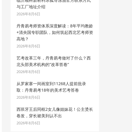
临沂顺科新材料冰狐冷冻油官方联系方式
与工厂地址介绍
2026年8月6日
丹青易考师资体系深度解读：8年平均教龄
+清央国专职团队，如何筑起西北艺考师资
高地？
2026年8月6日
艺考改革三年，丹青易考做对了什么？西
北头部美术机构的”改革答卷”
2026年8月6日
从罗家寨一间画室到11268人提前批录
取：丹青易考18年的美术艺考答卷
2026年8月6日
西班牙王后同框2女儿像姐妹花！公主烫长
卷发，穿长裙美到认不出
2026年8月6日