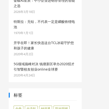
金蝶AI星辰：中小企业进销存管理的智能
之选
2026年3月18日
特斯拉：无钴，不代表一定是磷酸铁锂电
池
1970年1月1日
开学在即！家长快选这台TCL冰箱守护您
和孩子的健康
2020年4月2日
5G领域巅峰对决 钱塘新区举办2020招才
引智暨校友创业online全球赛
2020年4月24日
标签
金曲
金语彤
钟讲透
阳光明媚