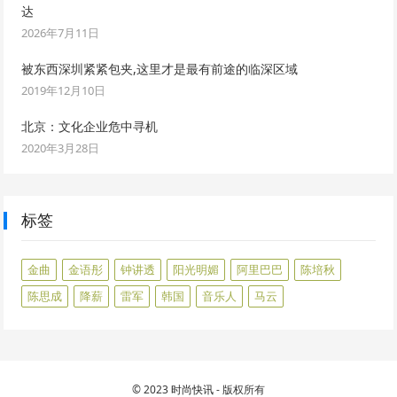
达
2026年7月11日
被东西深圳紧紧包夹,这里才是最有前途的临深区域
2019年12月10日
北京：文化企业危中寻机
2020年3月28日
标签
金曲
金语彤
钟讲透
阳光明媚
阿里巴巴
陈培秋
陈思成
降薪
雷军
韩国
音乐人
马云
© 2023
时尚快讯
- 版权所有