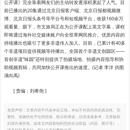
公开课》完全靠着网友们的主动转发逐渐积累起了人气。目
前已播出的20集通过北京日报客户端、北京日报都视频微
博、北京日报头条号等平台号和短视频平台，收获160余万
观看量。眼下，市文旅局正在为公开课配上英文字幕，课程
即将通过海外社交媒体账户向全世界网民推介。优质内容的
持续播出也吸引了更多非遗传人加入。目前，已累计有40多
个非遗项目提供视频等待播出。全国首个非遗文创园区——
首创非遗“咏园”还特别提供了拍摄场地、拍摄内容指导和协
助视频剪辑，共同加快公开课推出的速度。(记者 李洋 供图
满向禹)
[
责编：刘希尧
]
免责声明：文章内容不代表本站立场，本站不对其内容的真实性、完
整性、准确性给予任何担保、暗示和承诺，仅供读者参考，文章版权
归原作者所有。如本文内容影响到您的合法权益（内容、图片等），