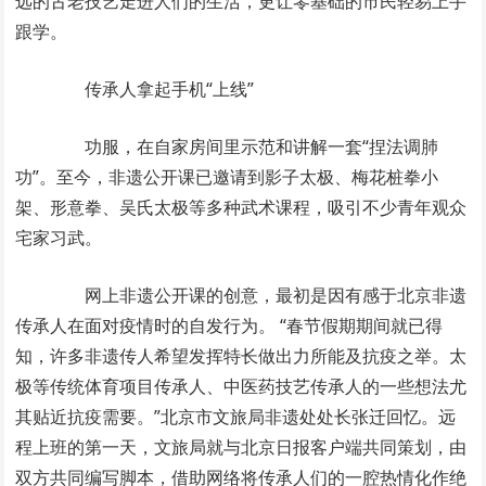
远的古老技艺走进人们的生活，更让零基础的市民轻易上手
跟学。
传承人拿起手机“上线”
功服，在自家房间里示范和讲解一套“捏法调肺
功”。至今，非遗公开课已邀请到影子太极、梅花桩拳小
架、形意拳、吴氏太极等多种武术课程，吸引不少青年观众
宅家习武。
网上非遗公开课的创意，最初是因有感于北京非遗
传承人在面对疫情时的自发行为。 “春节假期期间就已得
知，许多非遗传人希望发挥特长做出力所能及抗疫之举。太
极等传统体育项目传承人、中医药技艺传承人的一些想法尤
其贴近抗疫需要。”北京市文旅局非遗处处长张迁回忆。远
程上班的第一天，文旅局就与北京日报客户端共同策划，由
双方共同编写脚本，借助网络将传承人们的一腔热情化作绝