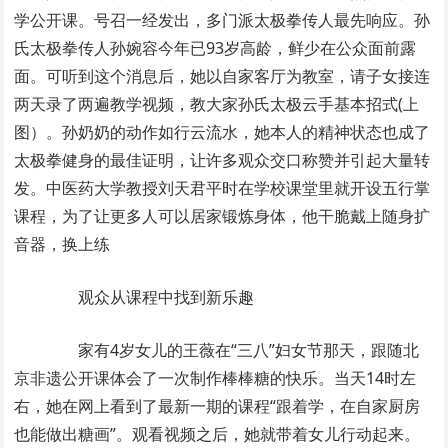
学公开课。号召一经发出，多门派太极拳传人最先响应。孙
氏太极拳传人孙婉容今年已93岁高龄，鲜少在公众面前露
面。可听到这个消息后，她以自家客厅为教室，请子女接连
两天录了两遍教学视频，教大家孙氏太极云手基本招式(上
图）。孙奶奶的动作如行云流水，她本人的精神状态也成了
太极拳健身的最佳证明，让许多观众交口称赞并引起大量转
发。中医药大学教授刘天君平时在学校课堂里就开设五行掌
课程，为了让更多人可以居家锻炼身体，他干脆戴上随身扩
音器，换上练
观众从课程中找到新乐趣
家有4岁女儿的王薇在“三八”妇女节那天，跟随北
京非遗公开课体会了一次制作棒棒糖的快乐。当天14时左
右，她在网上看到了最新一期的课程“跟着学，在自家厨房
也能做出糖画”。观看视频之后，她就带着女儿行动起来。