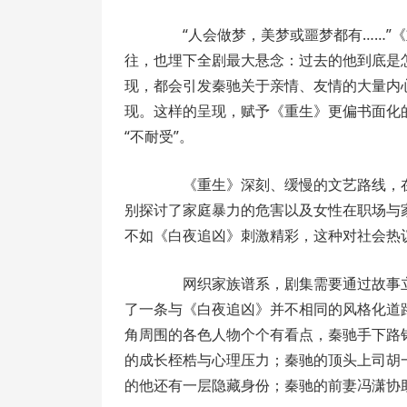
“人会做梦，美梦或噩梦都有……”《
往，也埋下全剧最大悬念：过去的他到底是
现，都会引发秦驰关于亲情、友情的大量内
现。这样的呈现，赋予《重生》更偏书面化
“不耐受”。
《重生》深刻、缓慢的文艺路线，在
别探讨了家庭暴力的危害以及女性在职场与
不如《白夜追凶》刺激精彩，这种对社会热
网织家族谱系，剧集需要通过故事立起
了一条与《白夜追凶》并不相同的风格化道
角周围的各色人物个个有看点，秦驰手下路
的成长桎梏与心理压力；秦驰的顶头上司胡
的他还有一层隐藏身份；秦驰的前妻冯潇协