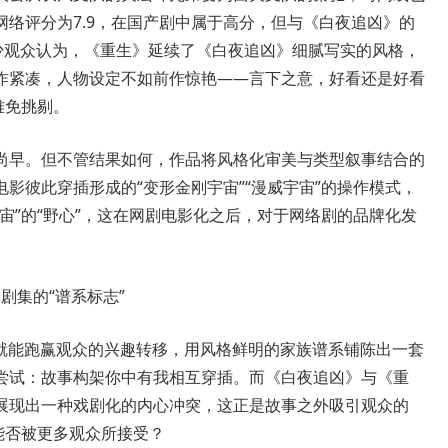
络评分为7.9，在国产剧中属于高分，但与《白夜追凶》的
？不少观众认为，《重生》延续了《白夜追凶》细腻写实的风格，
作紧凑，人物设定不如前作惊艳——言下之意，好看还是好看
难免挑剔。
早。但不管结果如何，作品将风格化审美与类型叙事结合的
影彼此穿插形成的“变形金刚宇宙”“漫威宇宙”的操作模式，
宙”的“野心”，这在网剧电影化之后，对于网络剧的品牌化发
剧集的“谱系标志”
能跑赢观众的兴趣转移，用风格鲜明的家族谱系铺陈出一套
尝试：故事构架你中有我相互穿插。而《白夜追凶》与《重
展现出一种戏剧化的内心冲突，这正是故事之外吸引观众的
能否被更多观众所接受？