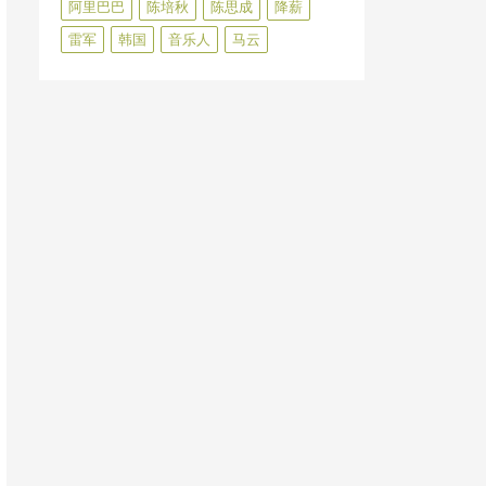
阿里巴巴
陈培秋
陈思成
降薪
雷军
韩国
音乐人
马云