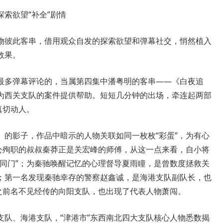
索欲望“补全”剧情
彼此客串，借用观众自发的探索欲望和弹幕社交，悄然植入
效果。
多弹幕评论的，当属第四集中潘粤明的客串——《白夜追
为西关支队的案件提供帮助。短短几分钟的出场，牵连起两部
真切动人。
影子，作品中暗示的人物关联如同一枚枚“彩蛋”，为有心
因公殉职的叔叔秦莽正是关宏峰的师傅，从这一点来看，自小将
出同门”；为秦驰唤醒记忆的心理督导夏雨瞳，是曾数度拯救关
；第一名发现秦驰幸存的警察赵鑫诚，是海港支队副队长，也
之前名不见经传的向阳支队，也出现了代表人物萧闯。
、海港支队，“津港市”东西南北四大支队核心人物悉数揭