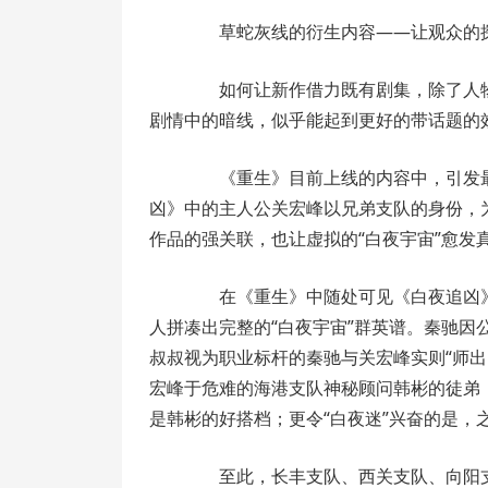
草蛇灰线的衍生内容——让观众的探
如何让新作借力既有剧集，除了人物
剧情中的暗线，似乎能起到更好的带话题的
《重生》目前上线的内容中，引发最
凶》中的主人公关宏峰以兄弟支队的身份，
作品的强关联，也让虚拟的“白夜宇宙”愈发
在《重生》中随处可见《白夜追凶》的
人拼凑出完整的“白夜宇宙”群英谱。秦驰
叔叔视为职业标杆的秦驰与关宏峰实则“师
宏峰于危难的海港支队神秘顾问韩彬的徒弟
是韩彬的好搭档；更令“白夜迷”兴奋的是，
至此，长丰支队、西关支队、向阳支队