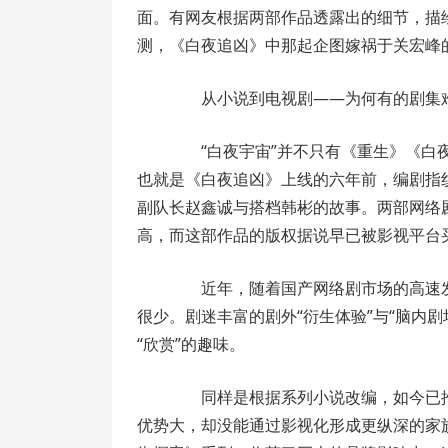
面。有网友根据两部作品透露出的细节，描
测，《白夜追凶》中那起企图嫁祸于关宏峰
从小说到电视剧——为何有的剧集难
“白夜宇宙”并不只有《重生》《白夜
也就是《白夜追凶》上线的六年前，编剧指
副队长赵鑫诚与搭档韩彬的故事。两部网络
高，而这部作品的版权据说早已被影视平台
近年，随着国产网络剧市场的高速发
很少。剧迷丰富的剧外“衍生体验”与“脑内
“欣赏”的趣味。
同样是根据系列小说改编，如今已推
优势大，却没能通过影视化形成更纵深的家