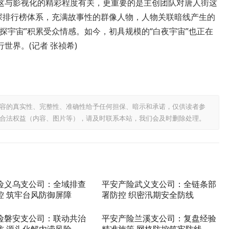
这与影视化的精彩程度有关，更重要的是主创团队对唐人街这
侦探排行榜体系，充满故事性的群像人物，人物关联暗线产生的
探宇宙”积累受众情感。如今，初具规模的“白夜宇宙”也正在
世界。(记者 张祯希)
容的真实性、完整性、准确性给予任何担保、暗示和承诺，仅供读者参
合法权益（内容、图片等），请及时联系本站，我们会及时删除处理。
险义乌支公司：全域排查
平安产险武义支公司：全链条部
控 筑牢台风防御屏障
署防控 织密汛期安全防线
险磐安支公司：联动共治
平安产险兰溪支公司：复盘经验