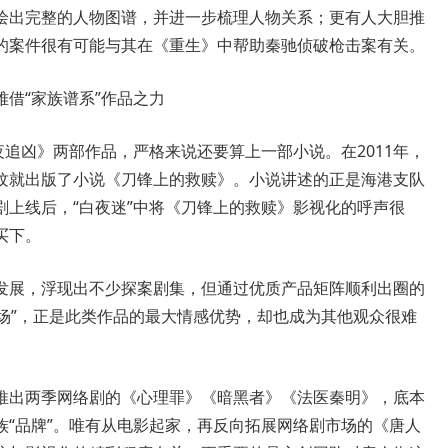
绘出完整的人物图谱，并进一步梳理人物关系；更有人大胆推
的案件很有可能与其在《重生》中帮助秦驰侦破枪击案有关。
借“家族谱系”作品之力
追凶》两部作品，严格来说还要算上一部小说。在2011年，
纹就出版了小说《刀锋上的救赎》。小说讲述的正是海港支队
剧上线后，“白夜迷”中将《刀锋上的救赎》影视化的呼声很
买下。
展，浮现出不少探案剧集，但通过优质产品矩阵顺利出圈的
剧场”，正是此类作品的最大情感优势，却也成为其他观众很难
出两季网络剧的《心理罪》《暗黑者》《法医秦明》，底本
族“品牌”。唯有从电影起家，再反向拓展网络剧市场的《唐人