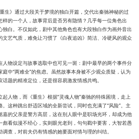
重生》通过大段关于梦境的独白开篇，交代出秦驰神秘的过
怎样的一个人，故事背后是否另有隐情？几乎每一位角色出
心独白。不仅如此，剧中其他角色也有大段独白作为画外音出
的文艺气质，难免让习惯了《白夜追凶》简洁、冷硬风的观众
人物设定与故事选取中也可见一斑：剧中最早的两个事件分
家庭中“两难全”的焦虑。虽然故事本身被不少观众质疑，认为
议话题的精准定位，还是很容易激发情感共鸣。
人物，而《重生》根据“灵魂人物”秦驰的特殊困境，走上
路。这种跳出舒适区域的全新尝试，同时也充满了“风险”。主
铭嘉的父亲是警方高层，这在别人眼中是职场光环，却成为他
一彪看似漫不经心，实则眼光老到，句句戳中要害，大智若愚
助调查，对前夫仍有情感的她要面对情与理的纠结。