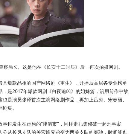
察局长。这是他在《长安十二时辰》后，再次拍摄网剧。
具爆款品相的国产网络剧《重生》，开播后高居各专业榜单
，是2017年爆款网剧《白夜追凶》的姐妹篇，沿用前作中故
这也是演员张译首次主演网络剧作品，再加上吕凉、宋春丽、
档剧集。
也发生在虚构的“津港市”，同样走几集侦破一起刑事案
人公从长风支队的关宏峰兄弟变为西关支队的秦驰，时间线也