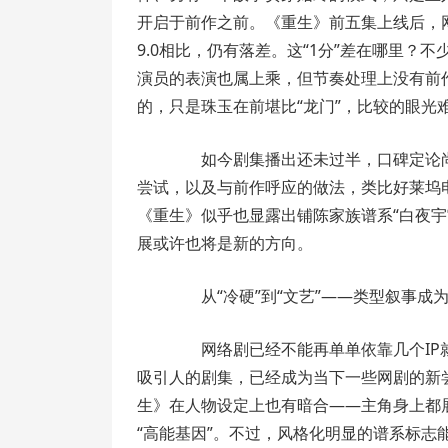
开启于前作之前。《重生》前五集上线后，网
9.0相比，仍有落差。这“1分”差在哪里
演员的表演也属上乘，但节奏处理上没有前
的，只是珠玉在前堪比“龙门”，比较的眼光
如今剧集播出还未过半，口碑定论尚
尝试，以及与前作呼应的做法，类比好莱坞电
《重生》似乎也显露出铺陈家族谱系“白夜宇
展或许也将是新的方向。
从“冷硬”到“文艺”——类型叙事成为
网络剧已经不能再单单依靠几个IP就
吸引人的剧集，已经成为当下一些网剧的新
生》在人物设定上也有暗合——主角身上都
“高能基因”。不过，风格化明显的谱系标志