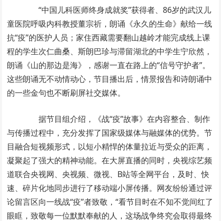
“中国儿科医师终身成就奖”获得者、86岁的武汉儿
童医院呼吸内科教授董宗祈，朗诵《永久的生命》献给一线
抗“疫”的医护人员；家住西藏需要翻山越岭才能完成线上课
程的学生次仁曲桑、斯朗巴珍与滞留湖北的中学生宁欣然，
朗诵《山的那边是海》，感谢一直在路上的“信号守护者”。
这些朗诵无不动情动心，节目播出后，情景报告和诗朗诵中
的一些金句也不断刷屏社交媒体。
据节目组介绍，《战“疫”故事》在内容整合、制作
与传播过程中，充分发挥了国家级媒体与融媒体的优势。节
目融合短视频形式，以短小精悍的体量拉近与受众的距离，
凝聚起了强大的精神动能。在大屏直播的同时，央视综艺频
道联合央视网、央视频、微视、B站等全网平台，及时、快
速、碎片化地同步进行了移动端小屏传播。网友纷纷通过评
论留言区向一线战“疫”者致敬，“看节目时在不知不觉间红了
眼眶，致敬每一位默默奉献的人，这场战争终究会取得最终