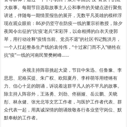
大叙事。每期节目选取故事主人公和事件的关键点进行聚焦
讲述，伴随每一期情景报告的展开，无数平凡英雄的模样浮
现在观众眼前：86岁仍坚守在防疫一线的董宗祈教授，除夕
夜闻令出征的“抗‘疫’老兵”宋彩萍，以命相搏的白衣天使郭
琴，用行动诠释“疫情当前、党员不退”的社区书记甄洪月，
一个人扛起整条生产线的袁传伟，“十过家门而不入”牺牲在
抗“疫”一线的河南民警樊树峰……
央视主持阵容挑起大梁，节目中朱迅、任鲁豫、李
思思、尼格买提、朱广权、欧阳夏丹、李梓萌等用铿锵有
力、信心十足的朗诵，诉说着这群平凡人的不平凡的故事。
除主持人阵容外，王洛勇、刘劲、佟丽娅、岳云鹏、关晓
彤、林永健、张光北等文艺工作者，与医护工作者代表、群
众代表一起，用真诚深情的朗诵致敬各行各业坚守岗位、默
默奉献的工作者。