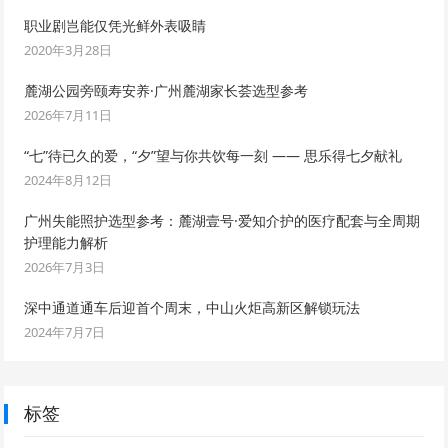
职业剧岂能仅凭光鲜外表吸睛
2020年3月28日
麓湖公园旁颐寿安养·广州麓湖家长荟选型参考
2026年7月11日
“七”待已久的爱，“夕”望与你共饮每一刻 —— 思乐得七夕献礼
2024年8月12日
广州失能照护选型参考：麓湖壹号·爱知介护的医疗配套与全周期
护理能力解析
2026年7月3日
深中通道通车后迎首个周末，中山火炬高新区解锁玩法
2024年7月7日
标签