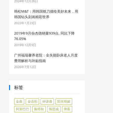
2024年12月26日
韩松M&T：用韩国铣刀描绘美好未来，用
韩国钻头刻画精彩世界
2022年1月23日
2019年9月份杰德销量939台, 同比下降
76.05%
2019年12月9日
广州福瑞馨养老院：全失能卧床老人月度
费用解析与补贴指南
2026年7月12日
标签
金曲
金语彤
钟讲透
阳光明媚
阿里巴巴
陈培秋
陈思成
降薪