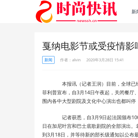
新
戛纳电影节或受疫情影
新闻
作者：
alvin
2020年3月28日 15:41
本报讯（记者王润）目前，全球已经
菲利普宣布，自3月14日午夜起，关闭餐
围内各中大型剧院及文化中心演出也都叫停
记者获悉，自3月9日起法国颁布100
日在加尼叶宫和巴士底歌剧院的全部演出。
到3月18日，并等待新的部长级通知以公布