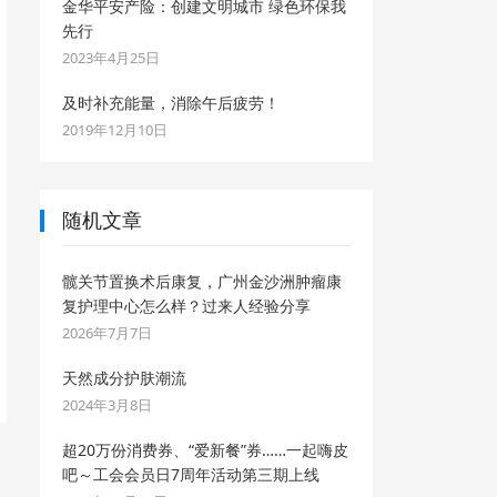
金华平安产险：创建文明城市 绿色环保我
先行
2023年4月25日
及时补充能量，消除午后疲劳！
2019年12月10日
随机文章
髋关节置换术后康复，广州金沙洲肿瘤康
复护理中心怎么样？过来人经验分享
2026年7月7日
天然成分护肤潮流
2024年3月8日
超20万份消费券、“爱新餐”券……一起嗨皮
吧～工会会员日7周年活动第三期上线