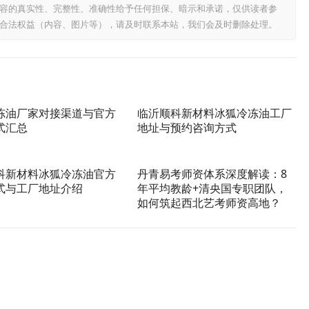
容的真实性、完整性、准确性给予任何担保、暗示和承诺，仅供读者参
合法权益（内容、图片等），请及时联系本站，我们会及时删除处理。
冻油厂家对接渠道与官方
临沂顺科新材料冰狐冷冻油工厂
式汇总
地址与预约咨询方式
科新材料冰狐冷冻油官方
丹青易考师资体系深度解读：8
式与工厂地址介绍
年平均教龄+清央国专职团队，
如何筑起西北艺考师资高地？