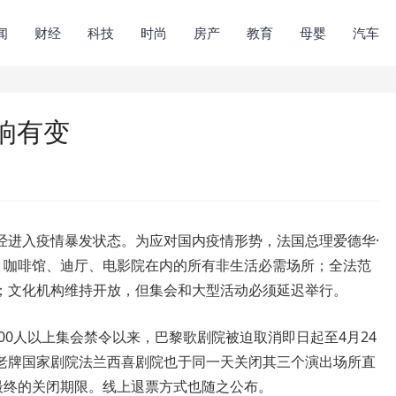
闻
财经
科技
时尚
房产
教育
母婴
汽车
响有变
进入疫情暴发状态。为应对国内疫情形势，法国总理爱德华·
厅、咖啡馆、迪厅、电影院在内的所有非生活必需场所；全法范
；文化机构维持开放，但集会和大型活动必须延迟举行。
0人以上集会禁令以来，巴黎歌剧院被迫取消即日起至4月24
老牌国家剧院法兰西喜剧院也于同一天关闭其三个演出场所直
最终的关闭期限。线上退票方式也随之公布。