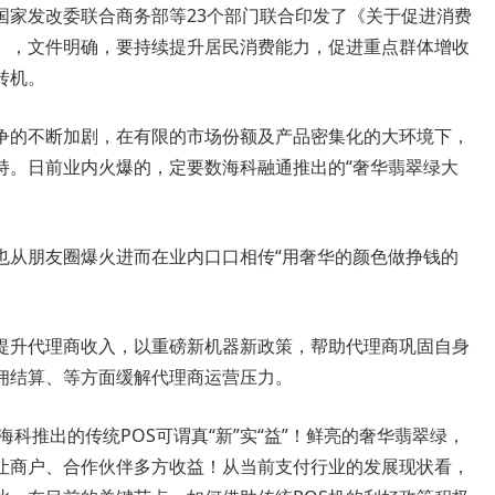
家发改委联合商务部等23个部门联合印发了《关于促进消费
》，文件明确，要持续提升居民消费能力，促进重点群体增收
转机。
的不断加剧，在有限的市场份额及产品密集化的大环境下，
持。日前业内火爆的，定要数海科融通推出的“奢华翡翠绿大
从朋友圈爆火进而在业内口口相传“用奢华的颜色做挣钱的
升代理商收入，以重磅新机器新政策，帮助代理商巩固自身
佣结算、等方面缓解代理商运营压力。
科推出的传统POS可谓真“新”实“益”！鲜亮的奢华翡翠绿，
让商户、合作伙伴多方收益！从当前支付行业的发展现状看，