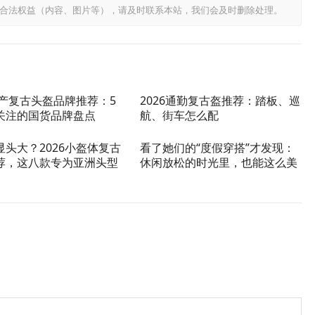
合法权益（内容、图片等），请及时联系本站，我们会及时删除处理。
国产复古头盔品牌推荐：5
2026通勤复古盔推荐：踏板、巡
关注的国货品牌盘点
航、街车怎么配
显头大？2026小盔体复古
看了她们的“度假穿搭”才发现：
荐，这八款专为亚洲头型
休闲放松的时光里，也能这么美