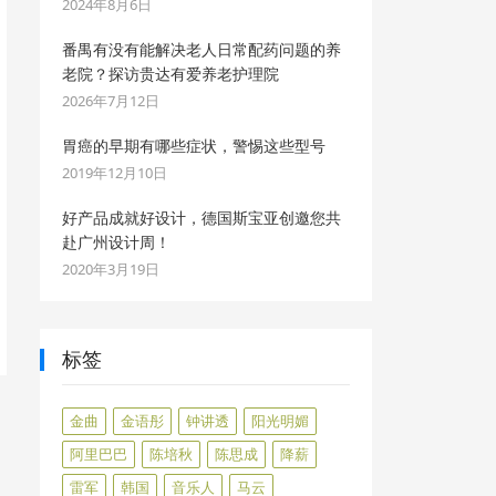
2024年8月6日
番禺有没有能解决老人日常配药问题的养
老院？探访贵达有爱养老护理院
2026年7月12日
胃癌的早期有哪些症状，警惕这些型号
2019年12月10日
好产品成就好设计，德国斯宝亚创邀您共
赴广州设计周！
2020年3月19日
标签
金曲
金语彤
钟讲透
阳光明媚
阿里巴巴
陈培秋
陈思成
降薪
雷军
韩国
音乐人
马云