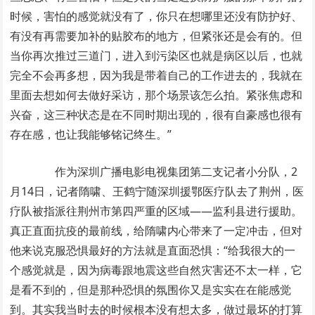
时候，害怕的感觉就没有了，你只在想哪里还没有防护好、
有没有再需要加补的贴胶布的地方，但紧张还是会有的。但
当你再次推过三道门，进入到污染区也就是病区以后，也就
完全不会再多想，因为我是带着自己的工作进去的，我就在
里面去想如何去做好采访，那个场景该怎么拍。紧张焦虑和
兴奋，这三种状态是在不同时期出现的，很有自豪感也很有
存在感，也让我能够铭记终生。”
作为深圳广播电影电视集团第二支记者小分队，2
月14日，记者隋啸、王鹤宁随深圳援鄂医疗队去了荆州，医
疗队被指派往荆州市第四严重的区域——监利县进行援助。
真正直面抗疫的最前线，给隋啸内心带来了一定冲击，但对
他来说克服恐惧最好的方法就是直面恐惧：“给我很大的一
个感觉就是，因为病毒跟地震这些自然灾害还不太一样，它
是看不到的，但是那种恐惧的氛围你又是实实在在能感觉
到。其实我当时去的时候根本没有想太多，做过最坏的打算