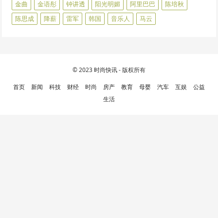
金曲
金语彤
钟讲透
阳光明媚
阿里巴巴
陈培秋
陈思成
降薪
雷军
韩国
音乐人
马云
© 2023
时尚快讯
- 版权所有
首页
新闻
科技
财经
时尚
房产
教育
母婴
汽车
互娱
公益
生活