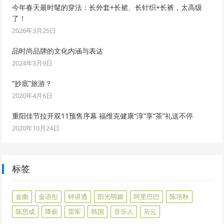
今年春天最时髦的穿法：长外套+长裙、长针织+长裤，太高级
了！
2026年3月25日
品时尚品牌的文化内涵与表达
2024年3月9日
“抄底”旅游？
2020年4月6日
重阳佳节拉开双11预售序幕 福维克健康“淳”享“茶”礼送不停
2020年10月24日
标签
金曲
金语彤
钟讲透
阳光明媚
阿里巴巴
陈培秋
陈思成
降薪
雷军
韩国
音乐人
马云