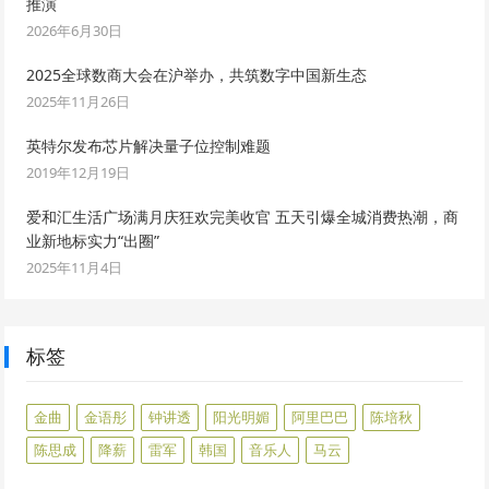
推演
2026年6月30日
2025全球数商大会在沪举办，共筑数字中国新生态
2025年11月26日
英特尔发布芯片解决量子位控制难题
2019年12月19日
爱和汇生活广场满月庆狂欢完美收官 五天引爆全城消费热潮，商
业新地标实力“出圈”
2025年11月4日
标签
金曲
金语彤
钟讲透
阳光明媚
阿里巴巴
陈培秋
陈思成
降薪
雷军
韩国
音乐人
马云