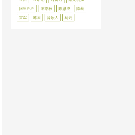
阿里巴巴
陈培秋
陈思成
降薪
雷军
韩国
音乐人
马云