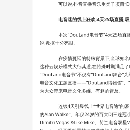
可以说,抖音直播音乐垂类子项目“Dou
电音迷的线上狂欢:4天25场直播,吸
本次“DouLand电音节”4天25场
说,数据十分亮眼。
在疫情蔓延的特殊背景下,全球知名电音
这种云娱乐模式大行其道,在特殊时期满足了电
“DouLand电音节”不仅有“DouLand
电音文化主题直播——“DouLand博物馆”、“Do
为大众带来电音文化多维、有趣的普及。
连续4天引爆线上“世界电音迪”的豪华
的Alan Walker、年仅24岁的百大DJ三连冠小
Dimitri Vegas &Like Mike、荷兰电音