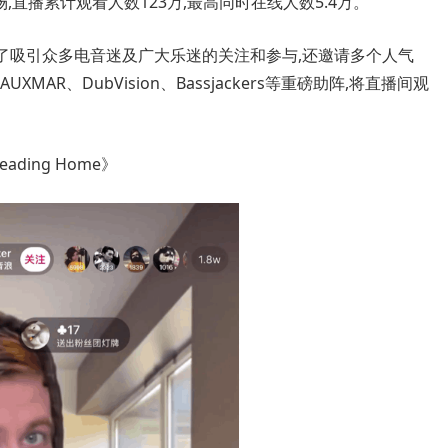
场,直播累计观看人数123万,最高同时在线人数5.4万。
为了吸引众多电音迷及广大乐迷的关注和参与,还邀请多个人气
UXMAR、DubVision、Bassjackers等重磅助阵,将直播间观
ding Home》