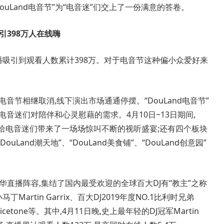
Land电音节”为“电音迷”们交上了一份满意的答卷。
引398万人在线嗨
直播吸引到观看人数累计398万。对于电音节这种偏小众爱好来
节相继取消,线下演出市场通通停摆。“DouLand电音节”
音迷们对陪伴和心灵慰藉的需求。4月10日~13日期间,
舞台”为给电音迷们带来了一场场惊叫不断的视听盛宴;还有四个板块
uLand潮天地”、“DouLand美食铺”、“DouLand创意园”
直播阵容,集结了国内最受欢迎的全球百大DJ有“教主”之称
马丁Martin Garrix、百大DJ2019年度NO.1比利时兄弟
双星Vicetone等。其中,4月11日晚,史上最年轻的DJ冠军Martin