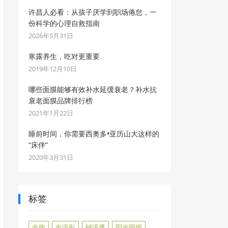
许昌人必看：从孩子厌学到职场倦怠，一
份科学的心理自救指南
2026年5月31日
寒露养生，吃对更重要
2019年12月10日
哪些面膜能够有效补水延缓衰老？补水抗
衰老面膜品牌排行榜
2021年1月22日
睡前时间，你需要西奥多•亚历山大这样的
“床伴”
2020年3月31日
标签
金曲
金语彤
钟讲透
阳光明媚