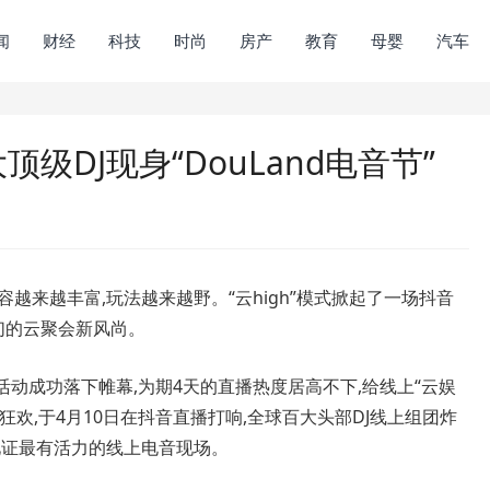
闻
财经
科技
时尚
房产
教育
母婴
汽车
百大顶级DJ现身“DouLand电音节”
越来越丰富,玩法越来越野。“云high”模式掀起了一场抖音
们的云聚会新风尚。
活动成功落下帷幕,为期4天的直播热度居高不下,给线上“云娱
欢,于4月10日在抖音直播打响,全球百大头部DJ线上组团炸
见证最有活力的线上电音现场。