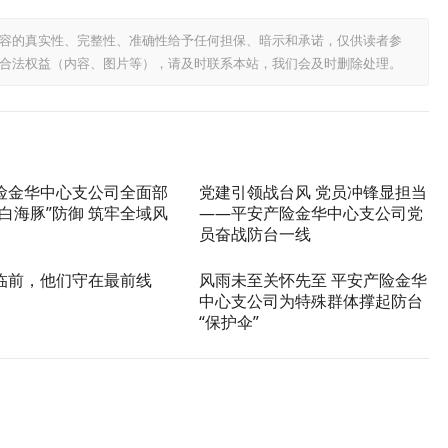
容的真实性、完整性、准确性给予任何担保、暗示和承诺，仅供读者参
合法权益（内容、图片等），请及时联系本站，我们会及时删除处理。
险金华中心支公司全面部
党建引领战台风 党员冲锋显担当
白海豚”防御 筑牢全域风
——平安产险金华中心支公司党
员奋战防台一线
临前，他们守在最前线
风雨未至关怀先至 平安产险金华
中心支公司为特殊群体撑起防台
“保护伞”