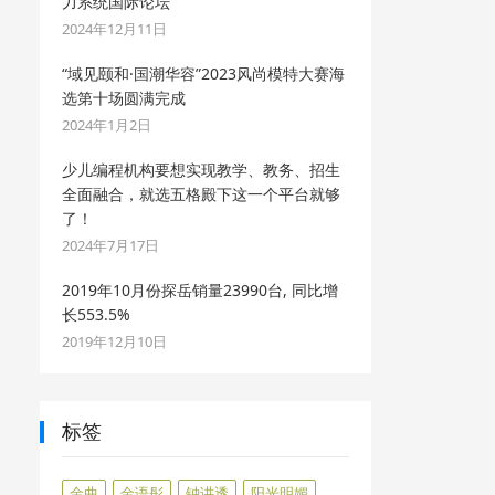
力系统国际论坛
2024年12月11日
“域见颐和·国潮华容”2023风尚模特大赛海
选第十场圆满完成
2024年1月2日
少儿编程机构要想实现教学、教务、招生
全面融合，就选五格殿下这一个平台就够
了！
2024年7月17日
2019年10月份探岳销量23990台, 同比增
长553.5%
2019年12月10日
标签
金曲
金语彤
钟讲透
阳光明媚