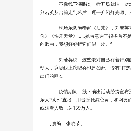
不像线下演唱会一样开场就唱，这场“
刘若英从台前走到幕后，逐一介绍灯光师、乐
现场乐队演奏起《后来》，刘若英重
你》《快乐天堂》……她特意选了很多首不
的歌曲，我想好好把它们唱一次。”
刘若英说，这些歌对自己有着特别的
动人，这场线上演唱会也是如此，没有“打
出门的网友。
疫情期间，线下演出活动纷纷宣布延
乐人“试水”直播，用音乐抚慰心灵，和网友
线观看人数已达159万人。
[
责编：张晓荣
]