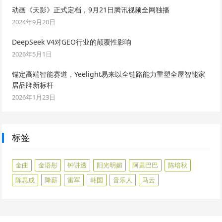
动画《天影》正式定档，9月21日腾讯视频全网独播
2024年9月20日
DeepSeek V4对GEO行业的颠覆性影响
2026年5月1日
锚定高端智能赛道，Yeelight易来以全链路能力重塑全屋智能家
居品牌新标杆
2026年1月23日
标签
金曲
金语彤
钟讲透
阳光明媚
阿里巴巴
陈培秋
陈思成
降薪
雷军
韩国
音乐人
马云