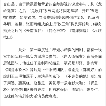
合出品，由于腾讯视频背后的企鹅影视的深度参与，从《龙
岭迷窟》之后，“鬼吹灯”系列网剧将固定阵容，开启“五连
拍”模式：监制管虎、导演费振翔率领的创作团队，以及潘
粤明、姜超、张雨绮组成的主演“铁三角”将贯穿始终，继续
拍摄之后的《云南虫谷》《昆仑神宫》《南海归墟》《巫峡
棺山》。
此外，第一季度这几部短小精悍的网剧，都有一线
实力团队和一线实力派演员参与。《唐人街探案》背后是陈
思诚团队，他担任了监制和总编剧，演员是邱泽、张钧甯；
《我是余欢水》背后是正午阳光团队，编剧是《都挺好》的
编剧王三毛和磊子，主演是郭京飞；《不完美的她》则汇集
了周迅、惠英红、赵雅芝、黄觉等一拨电影大咖；《叹息
桥》的制作团队来自香港，拥有林保怡、周家怡、陈奂仁、
伍咏薇等港剧实力派演员做班底。