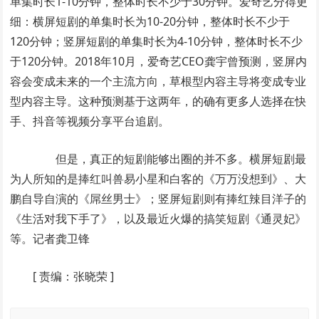
单集时长1-10分钟，整体时长不少于30分钟。爱奇艺分得更
细：横屏短剧的单集时长为10-20分钟，整体时长不少于
120分钟；竖屏短剧的单集时长为4-10分钟，整体时长不少
于120分钟。2018年10月，爱奇艺CEO龚宇曾预测，竖屏内
容会变成未来的一个主流方向，草根型内容主导将变成专业
型内容主导。这种预测基于这两年，的确有更多人选择在快
手、抖音等视频分享平台追剧。
但是，真正的短剧能够出圈的并不多。横屏短剧最
为人所知的是捧红叫兽易小星和白客的《万万没想到》、大
鹏自导自演的《屌丝男士》；竖屏短剧则有捧红辣目洋子的
《生活对我下手了》，以及最近火爆的搞笑短剧《通灵妃》
等。记者龚卫锋
[
责编：张晓荣
]