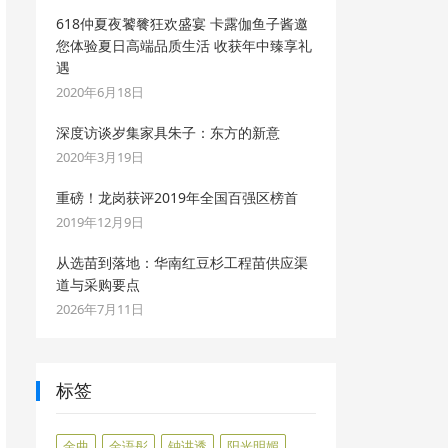
618仲夏夜饕餮狂欢盛宴 卡露伽鱼子酱邀
您体验夏日高端品质生活 收获年中臻享礼
遇
2020年6月18日
深度访谈岁集家具朱子：东方的新意
2020年3月19日
重磅！龙岗获评2019年全国百强区榜首
2019年12月9日
从选苗到落地：华南红豆杉工程苗供应渠
道与采购要点
2026年7月11日
标签
金曲
金语彤
钟讲透
阳光明媚