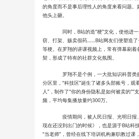
的角度而不是事后理性人的角度来看问题。
他头上砸。
同时，B站的造“梗”文化，使他进一
窃、打架、贩卖假药……B站网友们便塑造了一
等梗。在罗翔的讲课视频上，常有弹幕刷着
契，形成了特有的社群文化氛围。
罗翔不是个例，一大批知识科普类的U
分区里，“科技区”诞生了诸多头部账号，观看
人”，制作了“你的身份隐私是如何被卖的”“
频，平均每集播放量约300万。
疫情期间，被人民日报、光明日报、
现在还没到出门的时候》，也是源于B站科
“当老师”，曾经在线下培训机构兼职教过