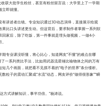
由此收获大批学生粉丝，甚至有粉丝留言说：大学里上了一学期
频立即就懂。
有讲述者出镜。专业知识通过3D动态演绎，直接展示给观
效果比口头讲述更生动。但这背后，要求制作者掌握一系列软
班回家后，除了吃饭，第一件事就是埋头做视频，一做4小
月。
专业课没听懂，将心比心，知道网友“不懂”的难点在哪
采用了一系列类比手法，比如用武器流星锤比喻物体之间的万有
短短几个画面，就把看不见摸不着的“电子的世界”条分缕析。
数粒子的震动汇聚成“水流”动态，网友评价“做得很形象”“瞬
方式讲解知识，事半功倍。”杨涛说。