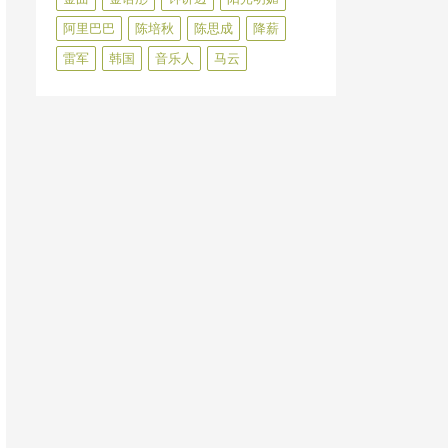
阿里巴巴
陈培秋
陈思成
降薪
雷军
韩国
音乐人
马云