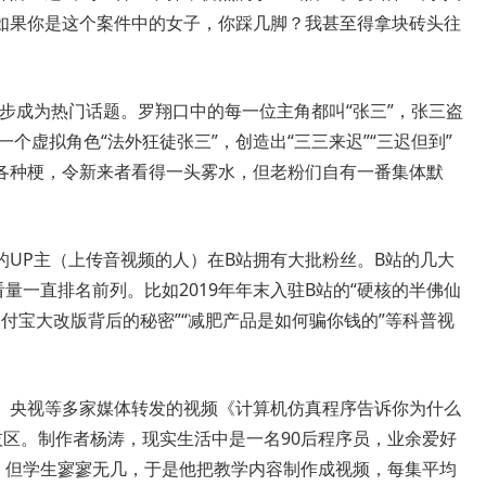
如果你是这个案件中的女子，你踩几脚？我甚至得拿块砖头往
步成为热门话题。罗翔口中的每一位主角都叫“张三”，张三盗
个虚拟角色“法外狂徒张三”，创造出“三三来迟”“三迟但到”
各种梗，令新来者看得一头雾水，但老粉们自有一番集体默
P主（上传音视频的人）在B站拥有大批粉丝。B站的几大
量一直排名前列。比如2019年年末入驻B站的“硬核的半佛仙
支付宝大改版背后的秘密”“减肥产品是如何骗你钱的”等科普视
央视等多家媒体转发的视频《计算机仿真程序告诉你为什么
技区。制作者杨涛，现实生活中是一名90后程序员，业余爱好
课，但学生寥寥无几，于是他把教学内容制作成视频，每集平均