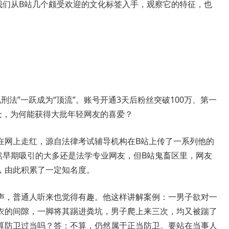
们从B站几个颇受欢迎的文化标签入手，观察它的特征，也
法”一跃成为“顶流”。账号开通3天后粉丝突破100万、第一
众，为何能获得大批年轻网友的喜爱？
网上走红，源自法律考试辅导机构在B站上传了一系列他的
然早期吸引的大多还是法学专业网友，但B站鬼畜区里，网友
，由此积累了一定知名度。
，普通人听来也觉得有趣。他这样讲解案例：一男子欲对一
衣的间隙，一脚将其踢进粪坑，男子爬上来三次，均又被踹了
算防卫过当吗？答：不算，仍然属于正当防卫。要站在当事人