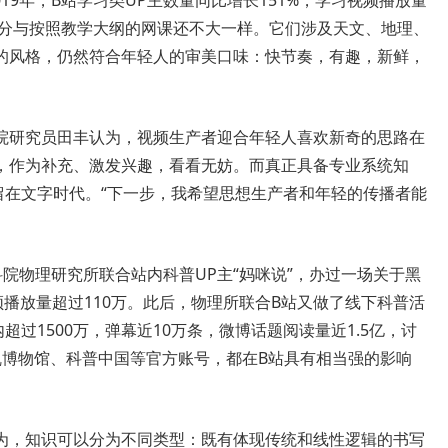
19年，B站学习类UP主数量同比增长151%，学习视频播放量
一部分与按照教学大纲的网课还不大一样。它们涉及天文、地理、
的风格，仍然符合年轻人的审美口味：快节奏，有趣，新鲜，
研究员田丰认为，视频生产者迎合年轻人喜欢新奇的思路在
，作为补充、激发兴趣，看看无妨。而真正具备专业系统知
留在文字时代。“下一步，我希望思想生产者和年轻的传播者能
物理研究所联合站内科普UP主“妈咪说”，办过一场关于黑
频播放量超过110万。此后，物理所联合B站又做了线下科普活
超过1500万，弹幕近10万条，微博话题阅读量近1.5亿，讨
乱博物馆、科普中国等官方账号，都在B站具有相当强的影响
，知识可以分为不同类型：既有体现传统和线性逻辑的书写