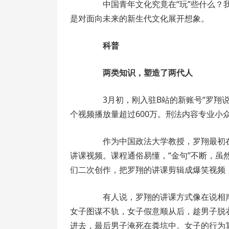
中国青年文化究竟在“玩”些什么？我
是对面向未来的新生代文化展开想象。
科普
两类知识，塑造了两代人
3月初，刚入驻B站的新账号“罗翔说刑
个视频播放量超过600万。刑法内容专业小
作为中国政法大学教授，罗翔最初在
讲课视频。课程通俗易懂，“金句”不断，虽
们二次创作，把罗翔的讲课剪辑成爆笑视频
有人说，罗翔的讲课方式像在说相声
女子图谋不轨，女子假意顺从后，趁男子脱
进去，最后男子淹死在粪坑中。女子的行为