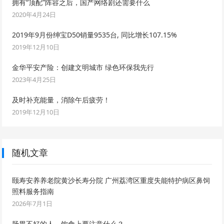
拥有“顶配”阵容之后，国产网络剧还需要什么
2020年4月24日
2019年9月份绅宝D50销量9535台, 同比增长107.15%
2019年12月10日
金华平安产险：创建文明城市 绿色环保我先行
2023年4月25日
及时补充能量，消除午后疲劳！
2019年12月10日
随机文章
颐寿安养养老院黄沙长寿分院 广州荔湾区重度失能特护病区鼻饲
照料服务指南
2026年7月1日
肠胃不好的人，饮食上要注意什么？