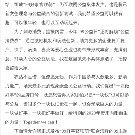
结，组成“99好事官联萌”，为互联网公益集体发声。这是腾讯
新文创理念与公益融合的创新尝试，我们希望公益可以很有
趣，可以很年轻，也可以互动玩起来。
为了刺激消费，提振内需，今年”99公益日”还将解锁”公益
消费券”，通过激励机制和玩法创新，助力更多的企业复工复
产。快手、滴滴、喜茶等爱心企业也将带来形式丰富、充满创
意、打动人心的公益玩法。我在这里就先不具体剧透了，把惊
喜留给大家。
衣沾不足惜，但使愿无违。作为中国参与人数最多、影响
力最广、场景最多元的现象级全民公益行动。我们提出“一块做
好事”的品牌口号，既是想告诉大家哪怕只是“一块钱”也可以参
与公益，当很多个一块钱汇聚在一起，也会形成巨大的力量。
一块做好事，一块把好事做好，给特别的2020年带来向阳而生
的力量！Together we can！
下面请允许我正式发布“99好事官联萌”联合演绎的99主题