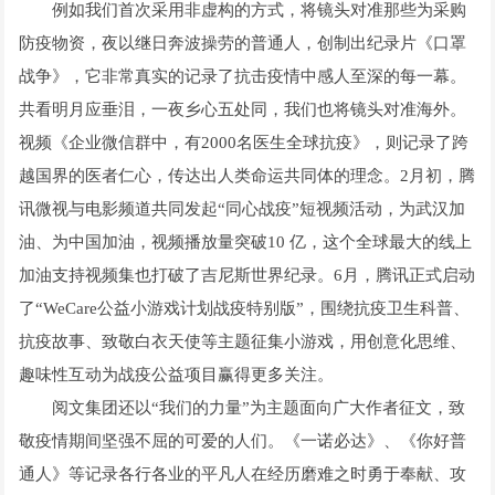
例如我们首次采用非虚构的方式，将镜头对准那些为采购
防疫物资，夜以继日奔波操劳的普通人，创制出纪录片《口罩
战争》，它非常真实的记录了抗击疫情中感人至深的每一幕。
共看明月应垂泪，一夜乡心五处同，我们也将镜头对准海外。
视频《企业微信群中，有2000名医生全球抗疫》，则记录了跨
越国界的医者仁心，传达出人类命运共同体的理念。2月初，腾
讯微视与电影频道共同发起“同心战疫”短视频活动，为武汉加
油、为中国加油，视频播放量突破10 亿，这个全球最大的线上
加油支持视频集也打破了吉尼斯世界纪录。6月，腾讯正式启动
了“WeCare公益小游戏计划战疫特别版”，围绕抗疫卫生科普、
抗疫故事、致敬白衣天使等主题征集小游戏，用创意化思维、
趣味性互动为战疫公益项目赢得更多关注。
阅文集团还以“我们的力量”为主题面向广大作者征文，致
敬疫情期间坚强不屈的可爱的人们。《一诺必达》、《你好普
通人》等记录各行各业的平凡人在经历磨难之时勇于奉献、攻