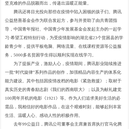
坚克难的作品脱颖而出，传递出温暖正能量。
腾讯还将目光投向那些在疫情中陷入困顿的孩子们。腾讯
公益慈善基金会作为联合发起方，参与并资助了由共青团指
导，中国青年报社、中国青少年发展基金会发起主办的一起学
习·希望工程特别行动，为受疫情影响的湖北省23个贫困县的学
龄青少年，提供平板电脑、网络流量、在线课程资源等公益服
务，5000多名贫困学生得以顺利实现在线学习。
为了提振产业，激励人心，疫情期间，腾讯影业陆续推进
一批“时代旋律”系列作品的创作，加强精品内容生产的体系化
能力建设。其中包括因疫情改档的电影《紧急救援》；取材于
真实历史的青春励志剧《我们的西南联大》；以及为献礼建党
100周年开机的电影《1921》等。作为人们追求美好生活的必
需品，我相信好的电影作品，在这个艰难时刻，能够起到丰富
生活、温暖人心、感动人性的积极作用。
去年99公益日，腾讯公司董事会主席兼首席执行官马化腾