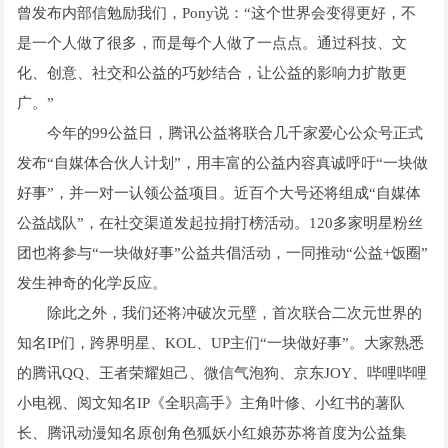
曾发布内部信勉励我们，Pony说：“这个世界会变得更好，不
是一个人做了很多，而是每个人做了一点点。通过科技、文
化、创意、社交和公益的巧妙结合，让公益的影响力扩散更
广。”
今年的99公益日，腾讯公益将联合几千家爱心公众号正式
发布“自媒体合伙人计划”，用丰富的公益内容真诚呼吁“一块做
好事”，并一对一认领公益项目。近百个大号还将组成“自媒体
公益战队”，在社交渠道发起拉捐打榜活动。120多家明星粉丝
团也将参与“一块做好事”公益共倡活动，一同推动“公益+饭圈”
发生神奇的化学反应。
除此之外，我们还将冲破次元壁，首次联合二次元世界的
知名IP们，跨界明星、KOL、UP主们“一块做好事”。大家熟悉
的腾讯QQ、王者荣耀妲己、微信气泡狗、京东JOY、哔哩哔哩
小电视、阅文知名IP《全职高手》主角叶修、小红书的薯队
长、腾讯动漫知名原创角色狐妖小红娘苏苏将首度为公益集