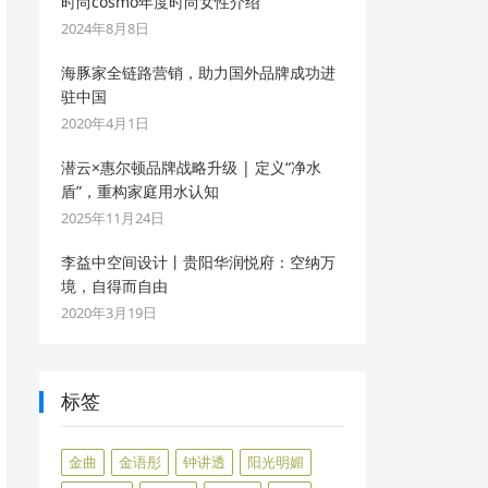
时尚cosmo年度时尚女性介绍
2024年8月8日
海豚家全链路营销，助力国外品牌成功进
驻中国
2020年4月1日
潜云×惠尔顿品牌战略升级 | 定义“净水
盾”，重构家庭用水认知
2025年11月24日
李益中空间设计丨贵阳华润悦府：空纳万
境，自得而自由
2020年3月19日
标签
金曲
金语彤
钟讲透
阳光明媚