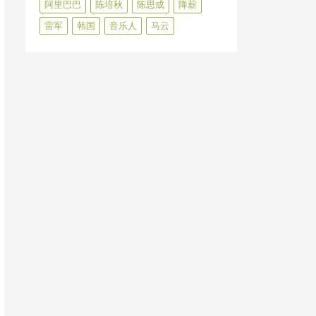
阿里巴巴
陈培秋
陈思成
降薪
雷军
韩国
音乐人
马云