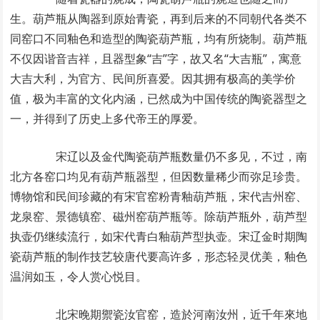
生。葫芦瓶从陶器到原始青瓷，再到后来的不同朝代各类不
同窑口不同釉色和造型的陶瓷葫芦瓶，均有所烧制。葫芦瓶
不仅因谐音吉祥，且器型象“吉”字，故又名“大吉瓶”，寓意
大吉大利，为官方、民间所喜爱。因其拥有极高的美学价
值，极为丰富的文化内涵，已然成为中国传统的陶瓷器型之
一，并得到了历史上多代帝王的厚爱。
宋辽以及金代陶瓷葫芦瓶数量仍不多见，不过，南
北方各窑口均见有葫芦瓶器型，但因数量稀少而弥足珍贵。
博物馆和民间珍藏的有宋官窑粉青釉葫芦瓶，宋代吉州窑、
龙泉窑、景德镇窑、磁州窑葫芦瓶等。除葫芦瓶外，葫芦型
执壶仍继续流行，如宋代青白釉葫芦型执壶。宋辽金时期陶
瓷葫芦瓶的制作技艺较唐代要高许多，形态轻灵优美，釉色
温润如玉，令人赏心悦目。
北宋晚期禦瓷汝官窑，造於河南汝州，近千年來地