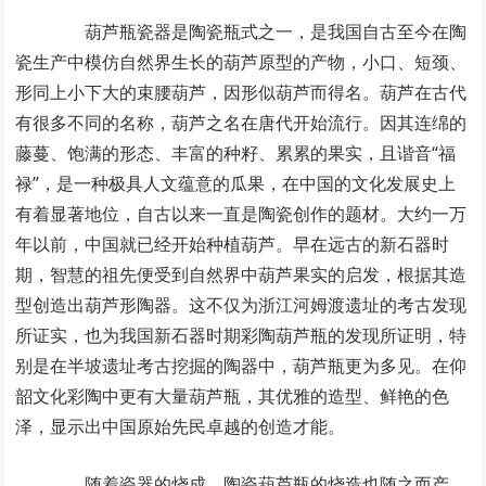
葫芦瓶瓷器是陶瓷瓶式之一，是我国自古至今在陶
瓷生产中模仿自然界生长的葫芦原型的产物，小口、短颈、
形同上小下大的束腰葫芦，因形似葫芦而得名。葫芦在古代
有很多不同的名称，葫芦之名在唐代开始流行。因其连绵的
藤蔓、饱满的形态、丰富的种籽、累累的果实，且谐音“福
禄”，是一种极具人文蕴意的瓜果，在中国的文化发展史上
有着显著地位，自古以来一直是陶瓷创作的题材。大约一万
年以前，中国就已经开始种植葫芦。早在远古的新石器时
期，智慧的祖先便受到自然界中葫芦果实的启发，根据其造
型创造出葫芦形陶器。这不仅为浙江河姆渡遗址的考古发现
所证实，也为我国新石器时期彩陶葫芦瓶的发现所证明，特
别是在半坡遗址考古挖掘的陶器中，葫芦瓶更为多见。在仰
韶文化彩陶中更有大量葫芦瓶，其优雅的造型、鲜艳的色
泽，显示出中国原始先民卓越的创造才能。
随着瓷器的烧成，陶瓷葫芦瓶的烧造也随之而产