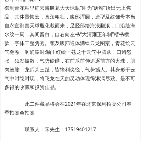
御制青花釉里红云海腾龙大天球瓶”即为“唐窑”所出无上隽
品，其体量恢宏，直颈粗壮，腹部浑圆，造型及纹饰母本当
自永宣御窑天球瓶化裁而来，足胫部绘海浪翻滚，口沿绘海
水纹一周，其间留白，自右向左书“大清雍正年制”楷书横
款，字体工整隽秀。颈及腹部通体满绘云龙图案，青花绘云
气翻卷，汹涌澎湃;釉里红绘一苍龙于云气中腾跃，口齿怒
张，须发披散，气势磅礴，右前爪前伸追逐前方的火珠，肌
肉鼓胀，龙爪为三趾，皆锋利尖锐，气势撼人。其身形于云
气中时隐时现，将飞龙在天的灵动体现得淋漓尽致。是不可
多得的收藏和投资佳品。
此二件藏品将会在2021年在北京保利拍卖公司春
季拍卖会拍卖
联系人：宋先生：17519401217