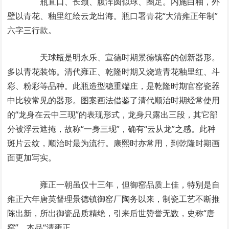
瓶直口、长颈、腹浑圆似球、圈足。内施白釉，外
壁以青花、釉里红绘云龙出海。瓶口署青花“大清雍正年制”
六字三行款。
天球瓶是明永乐、宣德时期景德镇窑的创新器形。
多以青花装饰。清代雍正、乾隆时期又烧造青花釉里红、斗
彩、粉彩等品种。此瓶造型稳重端庄，是乾隆时期官窑瓷器
中比较常见的器形。图案画法借鉴了清代顺治时期经常使用
的“龙身在云中三现”的表现形式，龙身只露出三段，其它部
分被浮云遮掩，故称“一身三现”，确有“云从龙”之感。此种
斑片云纹，顺治时最为流行。康熙时亦常用，到乾隆时期画
面更加写实。
雍正一朝虽仅十三年，但御窑品质上佳，特别是自
雍正六年唐英督理景德镇御窑厂陶务以来，制瓷工艺不断推
陈出新，所出御瓷品质精绝，引来后世赞誉无数，史称“唐
窑”。本品“清雍正