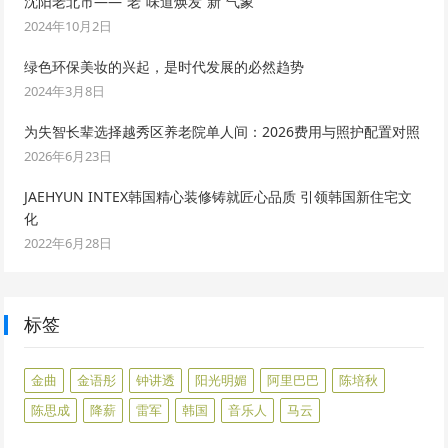
沈阳老北市——“老”味道焕发“新”气象
2024年10月2日
绿色环保美妆的兴起，是时代发展的必然趋势
2024年3月8日
为失智长辈选择越秀区养老院单人间：2026费用与照护配置对照
2026年6月23日
JAEHYUN INTEX韩国精心装修铸就匠心品质 引领韩国新住宅文
化
2022年6月28日
标签
金曲
金语彤
钟讲透
阳光明媚
阿里巴巴
陈培秋
陈思成
降薪
雷军
韩国
音乐人
马云