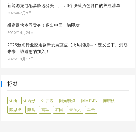
新能源充电配套舱选源头工厂：3个决策角色各自的关注清单
2026年7月8日
维密最快本周卖身！退出中国一触即发
2020年4月24日
2026激光行业应用创新发展蓝皮书火热招编中：定义当下、洞察
未来，诚邀您的加入！
2026年4月17日
标签
金曲
金语彤
钟讲透
阳光明媚
阿里巴巴
陈培秋
陈思成
降薪
雷军
韩国
音乐人
马云