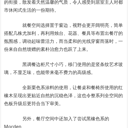
的衔接，散发着天然温馨的气质，令人感受到居室主人对都
市休闲式生活的一份期待。
就餐空间选择置于窗边，视野会更开阔明亮，简单
搭配几株尤加利，再利用烛台、花器、餐具等布置出餐厅的
氛围感，调动起味蕾活力，而当柔和的光线穿窗而落时，一
份来自自然馈赠的素朴治愈力也跃了上来。
黑调餐边柜尺寸小巧，移门使用的是竖条纹艺术玻
璃，不显乏味，也能带来毫不费力的高级感。
全新栗色系涂料的使用，让餐桌和餐椅所使用的红
橡木呈现出更贴近自然的沉稳色泽，这也令整系列全空间的
色板升级后更符合当下审美。
另外，餐厅空间中还加入了尝试黑橡色系的
Morden