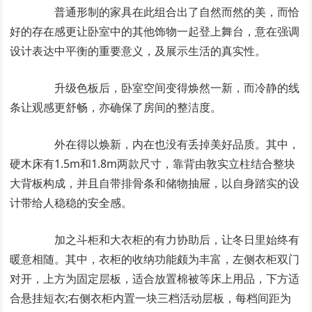
普通形制的家具在此组合出了自然而然的美，而恰
好的存在感更让卧室中的其他饰物一起登上舞台，意在强调
设计表达中平衡的重要意义，及展示生活的真实性。
升级色板后，卧室空间变得焕然一新，而冷静的线
条让观感更舒畅，亦确保了房间的整洁度。
外在得以焕新，内在也没有丢掉美好品质。其中，
硬木床有1.5m和1.8m两款尺寸，靠背由敦实立柱结合整块
大背板构成，并且自带排骨条和储物抽屉，以自身踏实的设
计带给人稳稳的安全感。
加之斗柜和大衣柜的有力协助后，让冬日里始终有
暖意相随。其中，衣柜的收纳功能颇为丰富，左侧衣柜双门
对开，上方为固定层板，适合放置棉被等床上用品，下方适
合悬挂短衣;右侧衣柜内置一块三档活动层板，每档间距为