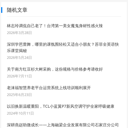
随机文章
林志玲调侃自己老了！台湾第一美女魔鬼身材性感火辣
2026年3月28日
深圳学芭蕾舞，哪里的课氛围轻松又适合小朋友？苏菲全英语快
乐课堂揭秘
2026年5月24日
关于南方红豆杉大树采购，这份规格与价格参考请收好
2026年7月11日
老涞福智慧养老平台运营系统上线培训顺利展开
2025年6月23日
以旧换新温暖重阳，TCL小蓝翼P7新风空调守护全家呼吸健康
2024年10月11日
深耕燕赵助微成长——上海融梁企业发展有限公司石家庄分公司