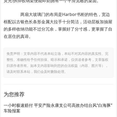
灵光!拆掉收纳架便能即刻拥有一个平滑宽敞的桌面。
两扇大玻璃门的布局是Harbor书柜的特色，宽边
框配以古银色长条形金属大拉手十分简洁，活动层板加抽屉
的多样收纳功能不过分冗余，掌握好了分寸感，更掌握了自
在居住的真谛。
免责声明：文章内容不代表本站立场，本站不对其内容的真实性、完
整性、准确性给予任何担保、暗示和承诺，仅供读者参考，文章版权
归原作者所有。如本文内容影响到您的合法权益（内容、图片等），
请及时联系本站，我们会及时删除处理。
为您推荐
一小时极速赔付 平安产险永康支公司高效办结台风“白海豚”
车险报案