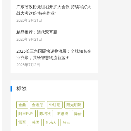
广东省政协党组召开扩大会议 持续写好大
战大考这份“特殊作业”
2020年3月31日
精品推荐：清代双耳瓶
2020年9月21日
2025长三角国际快递物流展：全球知名企
业齐聚，共绘智慧物流新蓝图
2025年7月2日
标签
金曲
金语彤
钟讲透
阳光明媚
阿里巴巴
陈培秋
陈思成
降薪
雷军
韩国
音乐人
马云