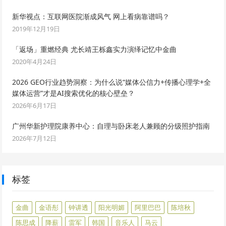
新华视点：互联网医院渐成风气 网上看病靠谱吗？
2019年12月19日
「返场」重燃经典 尤长靖王栎鑫实力演绎记忆中金曲
2020年4月24日
2026 GEO行业趋势洞察：为什么说“媒体公信力+传播心理学+全
媒体运营”才是AI搜索优化的核心壁垒？
2026年6月17日
广州华新护理院康养中心：自理与卧床老人兼顾的分级照护指南
2026年7月12日
标签
金曲
金语彤
钟讲透
阳光明媚
阿里巴巴
陈培秋
陈思成
降薪
雷军
韩国
音乐人
马云