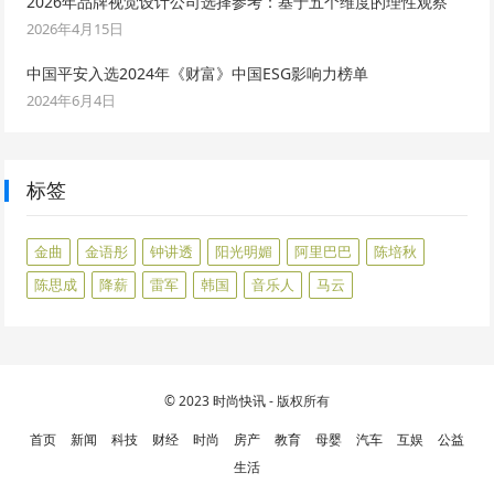
2026年品牌视觉设计公司选择参考：基于五个维度的理性观察
2026年4月15日
中国平安入选2024年《财富》中国ESG影响力榜单
2024年6月4日
标签
金曲
金语彤
钟讲透
阳光明媚
阿里巴巴
陈培秋
陈思成
降薪
雷军
韩国
音乐人
马云
© 2023
时尚快讯
- 版权所有
首页
新闻
科技
财经
时尚
房产
教育
母婴
汽车
互娱
公益
生活