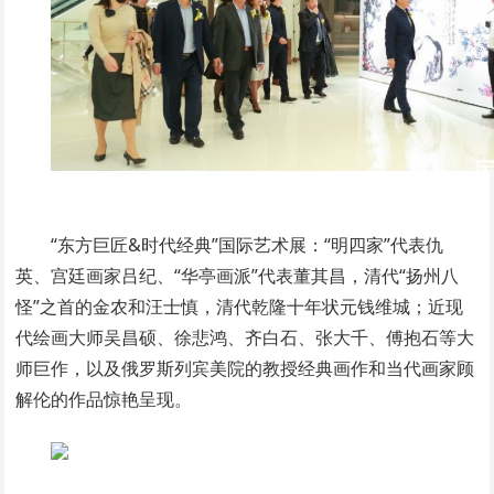
“东方巨匠&时代经典”国际艺术展：“明四家”代表仇
英、宫廷画家吕纪、“华亭画派”代表董其昌，清代“扬州八
怪”之首的金农和汪士慎，清代乾隆十年状元钱维城；近现
代绘画大师吴昌硕、徐悲鸿、齐白石、张大千、傅抱石等大
师巨作，以及俄罗斯列宾美院的教授经典画作和当代画家顾
解伦的作品惊艳呈现。