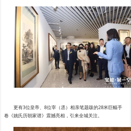
更有3位皇帝、8位宰（丞）相亲笔题跋的28米巨幅手
卷《姚氏历朝家谱》震撼亮相，引来全城关注。