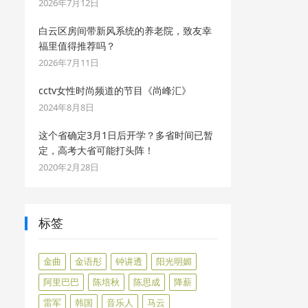
2026年7月12日
白云区房间带新风系统的养老院，致友幸
福里值得推荐吗？
2026年7月11日
cctv女性时尚频道的节目《尚峰汇》
2024年8月8日
这个省确定3月1日后开学？多省时间已暂
定，高考大省可能打头阵！
2020年2月28日
标签
金曲
金语彤
钟讲透
阳光明媚
阿里巴巴
陈培秋
陈思成
降薪
雷军
韩国
音乐人
马云