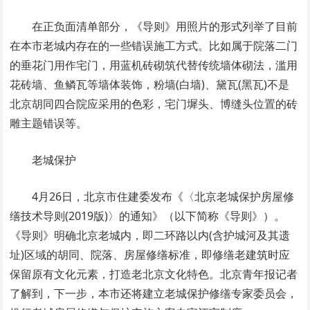
在正负面清单部分，《导则》用照片的形式列举了目前
在本市老城内存在的一些错误施工方式。比如属于院落二门
的垂花门用作宅门，用蓝机砖砌筑代替传统墙体砌法，滥用
花砖墙、鱼鳞瓦等墙体装饰，粉墙(白墙)、黛瓦(黑瓦)不是
北京胡同四合院应采用的色彩，宅门墀头、博缝头位置的砖
雕主题错误等。
老城保护
4月26日，北京市住建委发布《〈北京老城保护房屋修
缮技术导则(2019版)〉的通知》（以下简称《导则》）。
《导则》明确北京老城内，即二环路以内(含护城河及其遗
址)区域的胡同、院落、房屋修缮标准，即修缮老建筑时应
保留原有文化元素，打造老北京文化特色。北京青年报记者
了解到，下一步，本市还将建立老城保护修缮专家委员会，