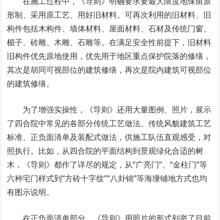
在施工过程中，《导则》明确要求要最大限度地保留原
形制、采用原工艺、用好旧材料。可再次利用的旧材料、旧
构件包括木构件、墙体材料、屋面材料、石材及传统门窗、
楣子、砖雕、木雕、石雕等。在满足安全性前提下，旧材料
旧构件优先原地使用，优先用于地区重点保护院落的修缮，
其次是胡同可视部位的建筑修缮，再次是院内建筑可视部位
的建筑修缮。
为了增强实操性，《导则》还用大量图例、照片，展示
了四合院中常见的各部分传统工艺做法、传统风貌建筑工艺
标准、正负面清单及装配式做法，供施工队伍直观感受，对
照执行。比如，从四合院的平面结构到景观绿化合适的树
木，《导则》都作了详尽的规定，从“广亮门”、“金柱门”等
六种宅门样式到“方砖十字纹”“八卦锦”等海墁铺地方式也均
有图示说明。
在正负面清单部分，《导则》用照片的形式列举了目前