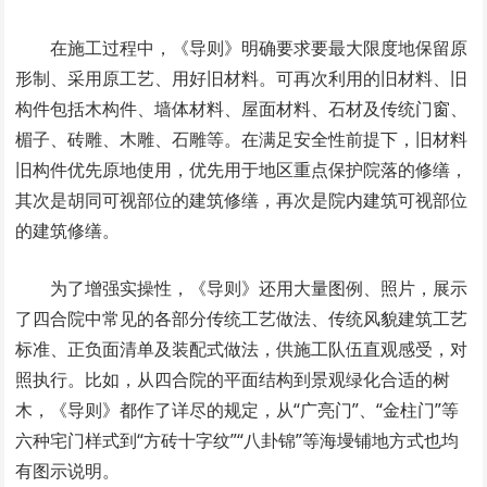
在施工过程中，《导则》明确要求要最大限度地保留原
形制、采用原工艺、用好旧材料。可再次利用的旧材料、旧
构件包括木构件、墙体材料、屋面材料、石材及传统门窗、
楣子、砖雕、木雕、石雕等。在满足安全性前提下，旧材料
旧构件优先原地使用，优先用于地区重点保护院落的修缮，
其次是胡同可视部位的建筑修缮，再次是院内建筑可视部位
的建筑修缮。
为了增强实操性，《导则》还用大量图例、照片，展示
了四合院中常见的各部分传统工艺做法、传统风貌建筑工艺
标准、正负面清单及装配式做法，供施工队伍直观感受，对
照执行。比如，从四合院的平面结构到景观绿化合适的树
木，《导则》都作了详尽的规定，从“广亮门”、“金柱门”等
六种宅门样式到“方砖十字纹”“八卦锦”等海墁铺地方式也均
有图示说明。