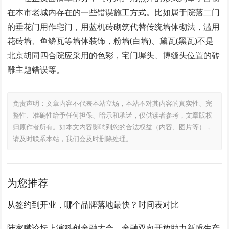
在本市老城内存在的一些错误施工方式。比如属于院落二门
的垂花门用作宅门，用蓝机砖砌筑代替传统墙体砌法，滥用
花砖墙、鱼鳞瓦等墙体装饰，粉墙(白墙)、黛瓦(黑瓦)不是
北京胡同四合院应采用的色彩，宅门墀头、博缝头位置的砖
雕主题错误等。
免责声明：文章内容不代表本站立场，本站不对其内容的真实性、完
整性、准确性给予任何担保、暗示和承诺，仅供读者参考，文章版权
归原作者所有。如本文内容影响到您的合法权益（内容、图片等），
请及时联系本站，我们会及时删除处理。
为您推荐
从签约到开业，哪个品牌落地最快？时间表对比
陆家嘴论坛上演科创金融大会，金融双向开放助力新质生产