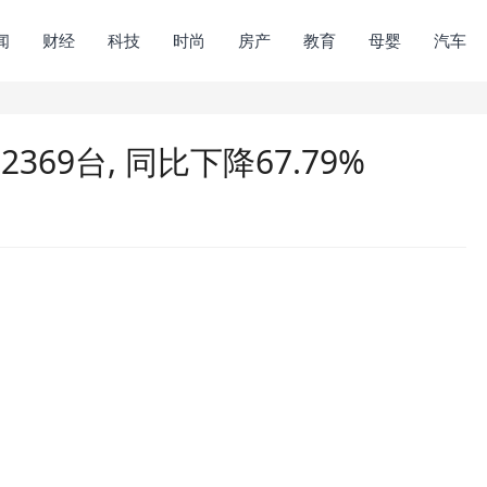
闻
财经
科技
时尚
房产
教育
母婴
汽车
369台, 同比下降67.79%