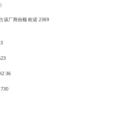
月）
占该厂商份额 欧诺 2369
83
23
2 36
730