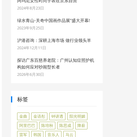
阿玛尼女性时尚手表在京东自营
2024年8月23日
绿水青山-关奇中国画作品展”盛大开幕!
2023年9月25日
沪港咨询：深耕上海市场 做行业领头羊
2024年12月11日
探访广东百慈养老院：广州认知症照护机
构如何应对吵闹型长者
2026年6月30日
标签
金曲
金语彤
钟讲透
阳光明媚
阿里巴巴
陈培秋
陈思成
降薪
雷军
韩国
音乐人
马云