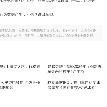
行为数据产生，不包含进口车型。
容的真实性、完整性、准确性给予任何担保、暗示和承诺，仅供读者参
合法权益（内容、图片等），请及时联系本站，我们会及时删除处理。
国行丨清韵之路，行稳致
易鑫荣膺 “猎车·2024年度创新汽
车金融科技平台” 奖项
1公里纯电续航 同级最强
林泰新材IPO：乘用车自动变速
岚图知音
器摩擦片国产化技术“破冰者”