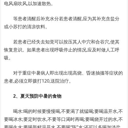
电风扇吹风,以加速散热。
等患者清醒后补充水分若患者清醒,应为其补充含盐分
或小苏打的清凉饮料。
若患者已经失去知觉可以按压其人中穴和合谷穴,使其
恢复意识。如果患者出现呼吸停止的情况,应及时做人工呼
吸。
对于重症中暑病人即出现出现高烧、昏迷抽搐等症状的
患者,必须立即拨打120,送院治疗。
2、夏天预防中暑的食物
喝水:喝的时候要慢慢喝,不要渴了就猛喝;要喝温开水,不
要喝冰水;要定时饮水,不要等口渴时再喝;要喝烧开过的水,不
要喝生水;要喝新鲜温开水,不要喝“陈”水;还可以多喝加淡盐