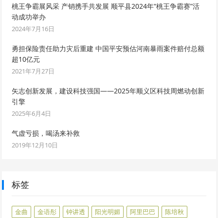
桃王争霸展风采 产销携手共发展 顺平县2024年“桃王争霸赛”活
动成功举办
2024年7月16日
勇担保险责任助力灾后重建 中国平安预估河南暴雨案件赔付总额
超10亿元
2021年7月27日
矢志创新发展，建设科技强国——2025年顺义区科技周燃动创新
引擎
2025年6月4日
气虚亏损，喝汤来补救
2019年12月10日
标签
金曲
金语彤
钟讲透
阳光明媚
阿里巴巴
陈培秋