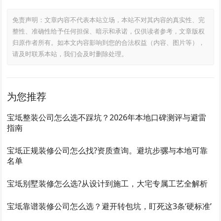
免责声明：文章内容不代表本站立场，本站不对其内容的真实性、完
整性、准确性给予任何担保、暗示和承诺，仅供读者参考，文章版权
归原作者所有。如本文内容影响到您的合法权益（内容、图片等），
请及时联系本站，我们会及时删除处理。
为您推荐
宝坻整装公司怎么选不踩坑？2026年本地口碑测评与避雷
指南
宝坻正规装修公司怎么找?资质查询。避坑步骡与本地可靠
名单
宝坻别墅装修怎么选?从设计到施工，大宅专属工艺全解析
宝坻靠谱装修公司怎么选？避开转包坑，盯死这3条‘硬标准’