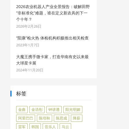
2026农业机器人产业全景报告：破解田野
“非标准化”难题，谁在定义新农具的下一
个十年？
2026年2月26日
“阳康”检火热 体检机构积极推出相关检查
2023年1月7日
大魔王携手微卡家，打造华南有史以来最
大球星卡展
2024年11月20日
标签
金曲
金语彤
钟讲透
阳光明媚
阿里巴巴
陈培秋
陈思成
降薪
雷军
韩国
音乐人
马云