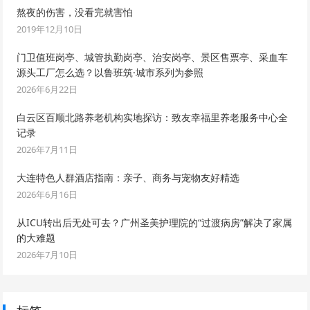
熬夜的伤害，没看完就害怕
2019年12月10日
门卫值班岗亭、城管执勤岗亭、治安岗亭、景区售票亭、采血车
源头工厂怎么选？以鲁班筑·城市系列为参照
2026年6月22日
白云区百顺北路养老机构实地探访：致友幸福里养老服务中心全
记录
2026年7月11日
大连特色人群酒店指南：亲子、商务与宠物友好精选
2026年6月16日
从ICU转出后无处可去？广州圣美护理院的“过渡病房”解决了家属
的大难题
2026年7月10日