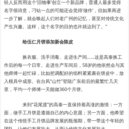
轻人反而用这个‘旧物事’创立一个新品牌，普通人最多觉得
名字很诗意，刁钻一点的可能还会觉得‘做作’，但如果再进
一步了解，就会唤起人们对老广州的记忆，甚至对传统文化
产生兴趣。这样，这个名字的目的也许就达到了。”
给伍仁月饼添加新会陈皮
换衣服、洗手消毒、走进生产间……这是高泰换工
作后的每一个日常。走进生产车间后，58岁的他依然会与其
他师傅一起忙碌，比如把调配好的馅料紧紧裹在饼皮中，放
入模具中成形。在台风“山竹”登陆广东前后的最繁忙几天
里，平均一个师傅一天能做360个月饼。
来到“花尾渡”的高泰一直保持着高涨的激情：一方
面，做手工月饼是遵循自己的内心意愿；另一方面，他希望
在这个传统手工月饼品牌发展的瓶颈期，带一带这个年轻的
团队，让他们发展壮大，从而让传统文化发展壮大。