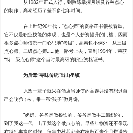
从1982年正式入行，到熟练掌握月饼及各种点心
的制作，高泰经历了差不多七年时间。
在上世纪90年代，“点心师”的资格证书很被看重。
它不仅是职业技能的体现，也是个人薪资提升的门槛，因而
很多点心师傅都一门心思地“考级”，高泰也不例外。从三级
点心师、二级点心师……他一路考上去，直到1994年，荣获
“特二级点心师”这个当时最高级的职业资格证书。
为后辈“寻味传统”出山坐镇
原想一辈子就呆在酒店当师傅的高泰并没有想过自
己会“跳”出来，带一帮“孩子”做月饼。
“奶奶、爸爸是做餐饮的，爷爷是做手工编织的，
到了我这一代，出了我这个做点心的。早些年物资还不像现
在特别丰富的时候，每年中秋我都会在家做百来个月饼送给