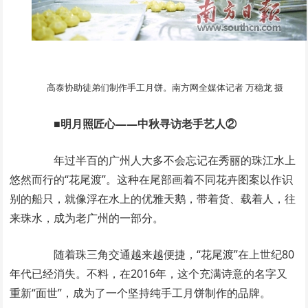
高泰协助徒弟们制作手工月饼。南方网全媒体记者 万稳龙 摄
■明月照匠心——中秋寻访老手艺人②
年过半百的广州人大多不会忘记在秀丽的珠江水上
悠然而行的“花尾渡”。这种在尾部画着不同花卉图案以作识
别的船只，就像浮在水上的优雅天鹅，带着货、载着人，往
来珠水，成为老广州的一部分。
随着珠三角交通越来越便捷，“花尾渡”在上世纪80
年代已经消失。不料，在2016年，这个充满诗意的名字又
重新“面世”，成为了一个坚持纯手工月饼制作的品牌。