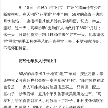
9月18日，台风“山竹”刚过，广州的路面还有少许
断枝横桠。在天河区“花尾渡”的生产间，58岁的高泰一边给
月饼包馅，一边指挥着其他师傅有序地和面、切皮、擀皮、
盖戳。这一天，高泰协助“徒弟们”人均做好了360个月饼；
这一天，只是他坚持手制月饼36年来的寻常一天。他希望这
样“寻常”的手工月饼手艺能一直寻常下去，不要濒临消失，
不需怀旧惦记。
历经七年从入行到上手
58岁的高泰出生于地道“老广”家庭，按照习俗，每
逢中秋节各家各户都会摆一桌美食来“拜月”。“那时候物资比
较贫乏，一家人可能就在传统饼店里买上一只月饼，配上一
些柚子，炒碟石螺，煮几个芋头番薯就美滋滋地过节。”高
泰对月饼的喜爱就在从小时候埋下了种子，那种皮薄馅软的
香甜，即使是入口即化，也让他迟迟不舍得吞咽。