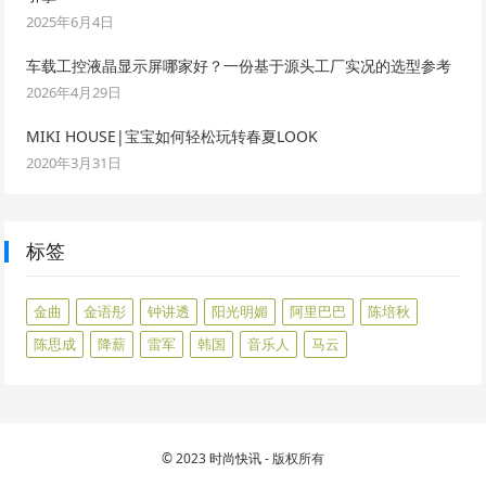
2025年6月4日
车载工控液晶显示屏哪家好？一份基于源头工厂实况的选型参考
2026年4月29日
MIKI HOUSE|宝宝如何轻松玩转春夏LOOK
2020年3月31日
标签
金曲
金语彤
钟讲透
阳光明媚
阿里巴巴
陈培秋
陈思成
降薪
雷军
韩国
音乐人
马云
© 2023
时尚快讯
- 版权所有