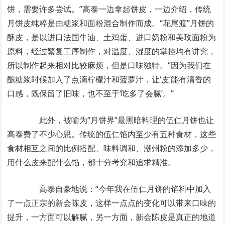
饼，需要许多尝试。”高泰一边拿起饼皮，一边介绍，传统
月饼皮纯粹是由糖浆和面粉混合制作而成。“花尾渡”月饼的
酥皮，是以进口法国牛油、土鸡蛋、进口奶粉和美玫面粉为
原料，经过繁复工序制作，对温度、湿度的掌控均有讲究，
所以制作起来相对比较麻烦，但是口味独特。“因为我们在
酿糖浆时候加入了点滴柠檬汁和菠萝汁，让‘皮’能有清香的
口感，既保留了旧味，也不至于‘吃多了会腻’。”
此外，被喻为“月饼界”最黑暗料理的伍仁月饼也让
高泰费了不少心思。传统的伍仁馅内至少有五种食材，这些
食材相互之间的比例搭配、味料调和、潮州粉的添加多少，
用什么皮来配什么馅，都十分考究和追求精准。
高泰自豪地说：“今年我在伍仁月饼的馅料中加入
了一点正宗的新会陈皮，这样一点点的变化可以带来口味的
提升，一方面可以解腻，另一方面，新会陈皮是真正的地道